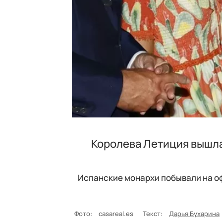
Королева Летиция вышла в
Испанские монархи побывали на о
Фото:
casareal.es
Текст:
Дарья Бухарина