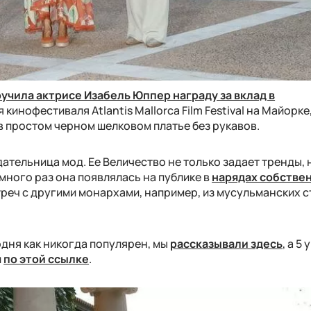
ручила актрисе Изабель Юппер награду за вклад в
кинофестиваля Atlantis Mallorca Film Festival на Майорке
в простом черном шелковом платье без рукавов.
ательница мод. Ее Величество не только задает тренды, 
много раз она появлялась на публике в
нарядах собстве
треч с другими монархами, например, из мусульманских с
дня как никогда популярен, мы
рассказывали здесь
, а 5
и
по этой ссылке
.