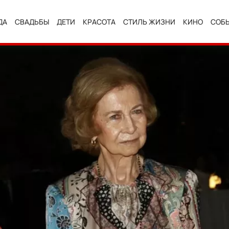
ДА
СВАДЬБЫ
ДЕТИ
КРАСОТА
СТИЛЬ ЖИЗНИ
КИНО
СОБ