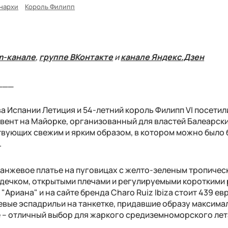
нархи
Король Филипп
m-канале
,
группе ВКонтакте
и
канале Яндекс.Дзен
___
 Испании Летиция и 54-летний король Филипп VI посетил
вент на Майорке, организованный для властей Балеарск
твующих свежим и ярким образом, в котором можно было 
.
анжевое платье на пуговицах с желто-зеленым тропичес
рдечком, открытыми плечами и регулируемыми короткими
"Ариана" и на сайте бренда Charo Ruiz Ibiza стоит 439 ев
вые эспадрильи на танкетке, придавшие образу максима
 – отличный выбор для жаркого средиземноморского лет