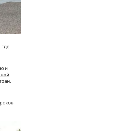
, где
но и
нной
тран,
 уроков