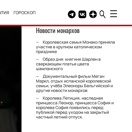
ЫТИЯ
ГОРОСКОП
Telegram канал HELLO
Группа HELLO Вконтакт
Канал HELLO в Дзе
Новости монархов
Королевская семья Монако приняла
участие в крупном католическом
празднике
Образ дня: княгиня Шарлен в
сверкающем платье цвета
шампанского
Документальный фильм Меган
Маркл, отдых испанской королевской
семьи, учёба Элеоноры Бельгийской и
другие новости монархов
Королева Летиция, наследная
принцесса Леонор, принцесса София и
королева София появились перед
публикой перед уходом на закрытый
частный летний отпуск.