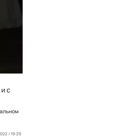
 и с
нальном
022 / 19:29