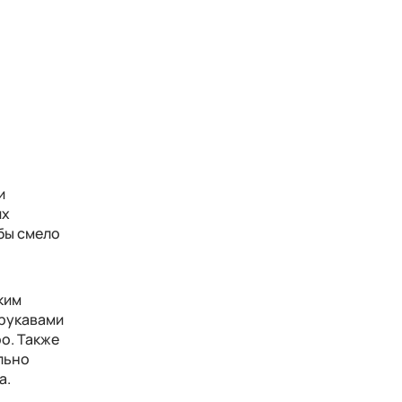
и
их
бы смело
ким
 рукавами
ро. Также
льно
а.