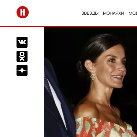
Перейти на главную
ЗВЕЗДЫ
МОНАРХИ
МО
Поделиться Вконтакте
Поделиться в Одноклассниках
Подписаться на нас в Дзен