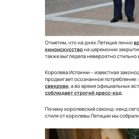
Отметим, что на днях Летиция лично
в
киноискусство
на церемонии закрытия 
также выглядела невероятно стильно 
Королева Испании – известная законод
продвигает осознанное потребление: 
свекрови
, а во время официальных вс
соблюдает строгий дресс-код
.
Почему королевский секонд-хенд сего
стиля от королевы Летиции мы собрал