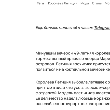
Теги:
Королева Летиция
Мода
Стиль
Мо
Еще больше новостей в нашем
Telegra
___________________________
Минувшим вечером 49-летняя королева
торжественный прием во дворце Мари
островов. Летиция восхитила присутс
появиться и на коктейльной вечеринке
Королева Летиция выбрала летящее ор
принтом в виде кактусов, вырезом-се
с отделкой. Модель платья называется 
Ее Величество надела любимые оранже
расслабленное курортное настроение