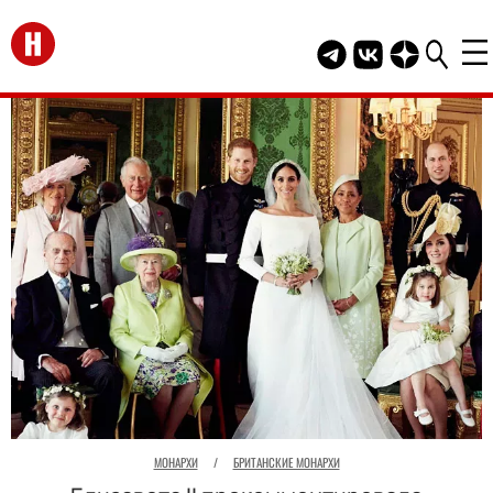
Перейти на главную
Telegram канал HEL
Группа HELLO В
Канал HELLO
МОНАРХИ
/
БРИТАНСКИЕ МОНАРХИ