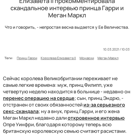
Елизавета II прокомментировала
скандальное интервью принца Гарри и
Меган Маркл
Что и говорить, - непростая весна выдается у Ее Величества.
10.03.2021 / 10:03
Теги:
Принц Гарри
Королева Елизавета II
Монархи
Меган Маркл
Сейчас королева Великобритании переживает не
самые легкие времена: муж, принц Филипп, уже
четвертую неделю находится в больнице - недавно он
перенес операцию на сердце
; сын, принц Эндрю, -
отстранен от своих обязанностей
из-за серьезного
секс-скандала
; ну а внук, принц Гарри, и его жена
Меган Маркл недавно дали
откровенное интервью
Опре Уинфри, благодаря которому теперь всю
британскую королевскую семью считают расистами.