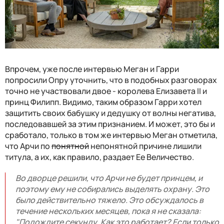
Впрочем, уже после интервью Меган и Гарри
попросили Опру уточнить, что в подобных разговорах
точно не участвовали двое - королева Елизавета II и
принц Филипп. Видимо, таким образом Гарри хотел
защитить своих бабушку и дедушку от волны негатива,
последовавшей за этим признанием. И может, это бы и
сработало, только в том же интервью Меган отметила,
что Арчи по
понятной
непонятной причине лишили
титула, а их, как правило, раздает Ее Величество.
Во дворце решили, что Арчи не будет принцем, и
поэтому ему не собирались выделять охрану. Это
было действительно тяжело. Это обсуждалось в
течение нескольких месяцев, пока я не сказала:
"Подождите секунду. Как это работает? Если только