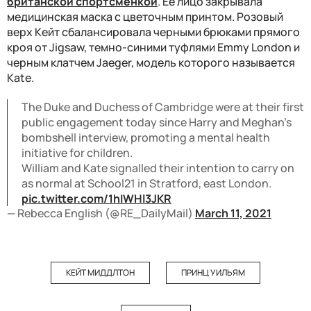
британской спортсменкой
. Ее лицо закрывала
медицинская маска с цветочным принтом. Розовый
верх Кейт сбалансировала черными брюками прямого
кроя от
Jigsaw
, темно-синими туфлями
Emmy London
и
черным клатчем
Jaeger, модель которого называется
Kate
.
The Duke and Duchess of Cambridge were at their first
public engagement today since Harry and Meghan’s
bombshell interview, promoting a mental health
initiative for children.
William and Kate signalled their intention to carry on
as normal at School21 in Stratford, east London.
pic.twitter.com/1hIWHl3JKR
— Rebecca English (@RE_DailyMail)
March 11, 2021
КЕЙТ МИДДЛТОН
ПРИНЦ УИЛЬЯМ