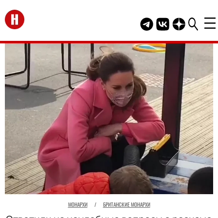
Перейти на главную
Telegram канал HEL
Группа HELLO В
Канал HELLO
МОНАРХИ
/
БРИТАНСКИЕ МОНАРХИ