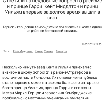
Ответили на неудобные вопросы о расизме
и принце Гарри: Кейт Миддлтон и принц
Уильям впервые за долгое время вышли в
свет
Герцог и герцогиня Кембриджские появились в школе в одном
из районов британской столицы.
11.03.2021 / 15:50
Теги:
Кейт Миддлтон
Принц Уильям
Монархи
Несколько минут назад Кейт и Уильям приехали с
визитом в школу School 21 в районе Стратфорд в
восточной части Лондона. Их появление на публике
стало первым с момента выхода большого интервью
брата принца Уильяма, принца Гарри, и его жены
Меган Маркл. Герцог и герцогиня Кембриджские
пообщались с местными учениками и учителями.