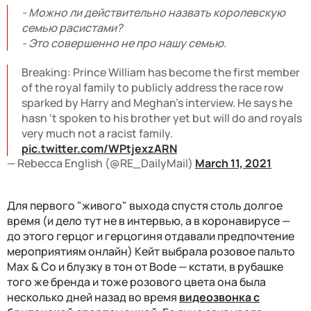
- Можно ли действительно назвать королевскую
семью расистами?
- Это совершенно не про нашу семью.
Breaking: Prince William has become the first member
of the royal family to publicly address the race row
sparked by Harry and Meghan’s interview. He says he
hasn ‘t spoken to his brother yet but will do and royals
very much not a racist family.
pic.twitter.com/WPtjexzARN
— Rebecca English (@RE_DailyMail)
March 11, 2021
Для первого "живого" выхода спустя столь долгое
время (и дело тут не в интервью, а в коронавирусе —
до этого герцог и герцогиня отдавали предпочтение
мероприятиям онлайн) Кейт выбрала розовое пальто
Max & Co и блузку в тон от Bode — кстати, в рубашке
того же бренда и тоже розового цвета она была
несколько дней назад во время
видеозвонка с