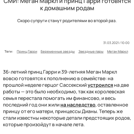
СМИ: Меган Маркл и принц Гарри готовятся
к домашним родам
Скоро супруги станут родителями во второй раз.
31.03.2021 / 10:00
Теги:
Принц Гарри
Беременные звезды
Звездные пары
Меган Маркл
36-летний принц Гарри и 39-летняя Меган Маркл
вовсю готовятся к пополнению в семействе: на
прошлой неделе герцог Сассекский
устроился
на две
работы — это было необходимо, так как королевская
семья перестала помогать им финансово, и весь
последний год они жили
на наследство
, оставленное
принцу от его матери, принцессы Дианы. Теперь же
стали известны некоторые детали предстоящих родов,
которые произойдут в начале лета.