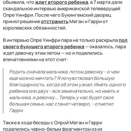
объявила, что
ждет второго ребенка
, а 7 марта дали
скандальное интервью американской телеведущей
Опре Уинфри. После чего Букингемский дворец
принял решение
отстранить
Меган и Гарри от
королевских обязанностей.
В интервью Опре Уинфри пара не только раскрыла
пол
своего будущего второго ребенка
— оказалось, пара
ждет девочку этим летом — но и поделились
впечатлениями на этот счет:
Родить сначала мальчика, потом девочку - о чем
еще можно мечтать? Я почувствовал большую
благодарность, когда об этом узнал. Иметь одного
ребенка или двух - все замечательно, но иметь и
мальчика, и девочку... Теперь у нас будет своя
большая семья, нас станет четверо, - отметил
Гарри.
Также в ходе беседы с Опрой Меган и Гарри
поделились черно-белым фрагментом из их