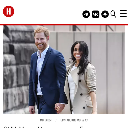
Перейти на главную
Telegram канал HEL
Группа HELLO В
Канал HELLO
МОНАРХИ
/
БРИТАНСКИЕ МОНАРХИ