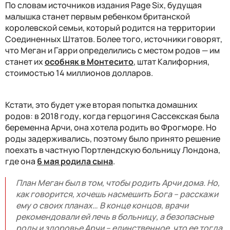
По словам источников издания Page Six, будущая
малышка станет первым ребенком британской
королевской семьи, который родится на территории
Соединенных Штатов. Более того, источники говорят,
что Меган и Гарри определились с местом родов — им
станет их
особняк в Монтесито
, штат Калифорния,
стоимостью 14 миллионов долларов.
Кстати, это будет уже вторая попытка домашних
родов: в 2018 году, когда герцогиня Сассекская была
беременна Арчи, она хотела родить во Фрогморе. Но
роды задерживались, поэтому было принято решение
поехать в частную Портлендскую больницу Лондона,
где она
6 мая родила сына
.
План Меган был в том, чтобы родить Арчи дома. Но,
как говорится, хочешь насмешить Бога – расскажи
ему о своих планах… В конце концов, врачи
рекомендовали ей лечь в больницу, а безопасные
роды и здоровье Арчи – единственное, что ее тогда