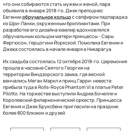
что они собираются стать мужем и женой, пара
объявила в январе 2018-го. Джек преподнес
Евгении
обручальное кольцо
с сапфиром падпараджа
из Шри-Ланки, окруженным бриллиантами. При
разработке его дизайна ювелир вдохновлялся
обручальным кольцом матери принцессы - Сары
Фергюсон, герцогини Йоркской. Помолвка Евгении и
Джека состоялась в начале января в Никарагуа.
Их свадьба состоялась 12 октября 2018-го. Церемония
прошла в часовне Святого Георгия на
территории Виндзорского замка, где весной
венчались Меган Маркл и принц Гарри: невеста
прибыла туда в Rolls-Royce Phantom VI в платье Peter
Pilotto. На торжестве выступили Андреа Бочелли и
Королевский филармонический оркестр. Принцесса
Евгения и Джек Бруксбенк пригласили на праздник
более 800 близких и друзей.