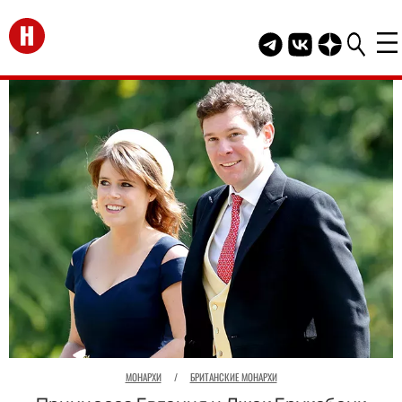
Перейти на главную
Telegram канал HEL
Группа HELLO В
Канал HELLO
МОНАРХИ
/
БРИТАНСКИЕ МОНАРХИ