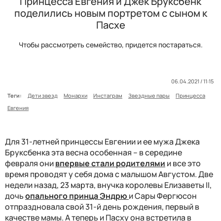
Принцесса Евгения и Джек Бруксбенк
поделились новым портретом с сыном к
Пасхе
Чтобы рассмотреть семейство, придется постараться.
06.04.2021 / 11:15
Теги:
Дети звезд
Монархи
Инстаграм
Звездные пары
Принцесса
Евгения
Для 31-летней принцессы Евгении и ее мужа Джека
Бруксбенка эта весна особенная – в середине
февраля они
впервые стали родителями
и все это
время проводят у себя дома с малышом Августом. Две
недели назад, 23 марта, внучка королевы Елизаветы II,
дочь
опального принца Эндрю
и Сары Фергюсон
отпраздновала свой 31-й день рождения, первый в
качестве мамы. А теперь и Пасху она встретила в