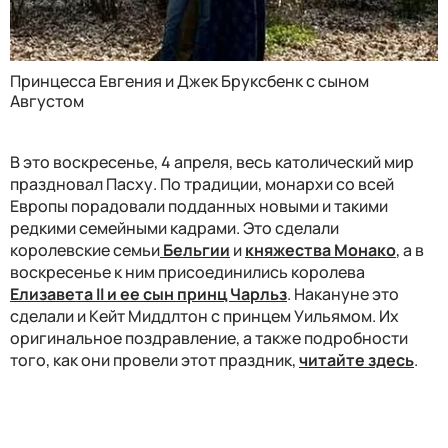
Принцесса Евгения и Джек Бруксбенк с сыном
Августом
В это воскресенье, 4 апреля, весь католический мир
праздновал Пасху. По традиции, монархи со всей
Европы порадовали подданных новыми и такими
редкими семейными кадрами. Это сделали
королевские семьи
Бельгии
и
княжества Монако
, а в
воскресенье к ним присоединились королева
Елизавета II и ее сын принц Чарльз
. Накануне это
сделали и Кейт Миддлтон с принцем Уильямом. Их
оригинальное поздравление, а также подробности
того, как они провели этот праздник,
читайте здесь
.