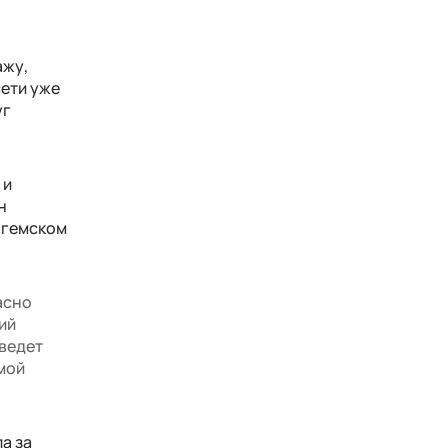
ажу,
сети уже
уг
 и
н
ингемском
асно
ий
 ведет
амой
а за