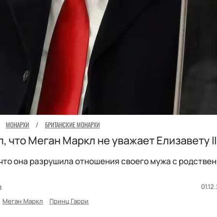
МОНАРХИ
/
БРИТАНСКИЕ МОНАРХИ
, что Меган Маркл не уважает Елизавету II
 что она разрушила отношения своего мужа с родстве
а
01.12
Меган Маркл
Принц Гарри