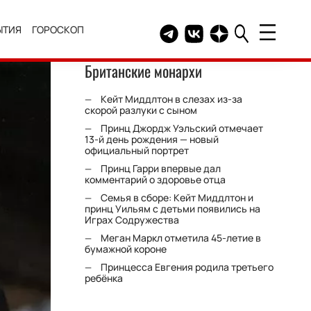
ЫТИЯ
ГОРОСКОП
Telegram канал HELLO
Группа HELLO Вконтакт
Канал HELLO в Дзе
Британские монархи
Кейт Миддлтон в слезах из-за
скорой разлуки с сыном
Принц Джордж Уэльский отмечает
13-й день рождения — новый
официальный портрет
Принц Гарри впервые дал
комментарий о здоровье отца
Семья в сборе: Кейт Миддлтон и
принц Уильям с детьми появились на
Играх Содружества
Меган Маркл отметила 45-летие в
бумажной короне
Принцесса Евгения родила третьего
ребёнка