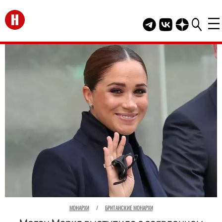
Перейти на главную
Telegram канал HEL
Группа HELLO В
Канал HELLO
МОНАРХИ
/
БРИТАНСКИЕ МОНАРХИ