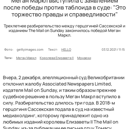
Меган Маркл выступила с заявлением
после победы против таблоида в суде: "Это
торжество правды и справедливости"
Трехлетнее разбирательство между герцогиней Сассекской и
изданием The Mail on Sunday закончилось победой Меган
Маркл.
Фото:
gettyimages.com
Текст:
HELLO
03.12.2021 / 11:15
Теги:
Меган Маркл
Королева Елизавета II
Монархи
Вчера, 2 декабря, апелляционный суд Великобритании
отклонил жалобу Associated Newspapers Limited,
издателя Mail on Sunday, и таким образом прежнее
судебное решение в пользу Меган Макрл вступило в
силу. Разбирательство длилось три года. В 2018-м
герцогиня Сассекская подала в суд на известный
медиахолдинг, которому принадлежит одно из
любимых изданий королевы Елизаветы II The Mail on
Sunday, из-за публикации ее письма отцу Томасу