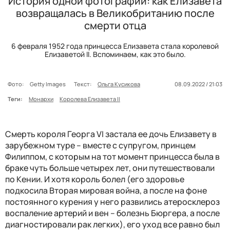
История одной фотографии: как Елизавета
возвращалась в Великобританию после
смерти отца
6 февраля 1952 года принцесса Елизавета стала королевой
Елизаветой II. Вспоминаем, как это было.
Фото:
Getty Images
Текст:
Ольга Кусикова
08.09.2022 / 21:03
Теги:
Монархи
Королева Елизавета II
Смерть короля Георга VI застала ее дочь Елизавету в
зарубежном туре – вместе с супругом, принцем
Филиппом, с которым на тот момент принцесса была в
браке чуть больше четырех лет, они путешествовали
по Кении. И хотя король болел (его здоровье
подкосила Вторая мировая война, а после на фоне
постоянного курения у него развились атеросклероз
воспаление артерий и вен – болезнь Бюргера, а после
диагностировали рак легких), его уход все равно был