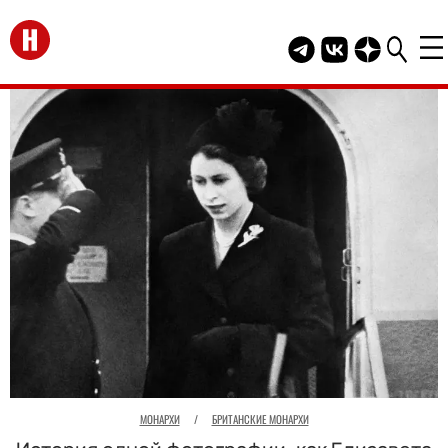
Перейти на главную
Telegram канал HEL
Группа HELLO В
Канал HELLO
МОНАРХИ
/
БРИТАНСКИЕ МОНАРХИ