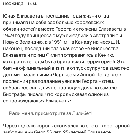
неожиданным.
Юная Елизавета в последние годы жизни отца
принимала на себя все больше королевских
обязанностей: вместо Георга и его жены Елизаветы в
1949 году принцесса с мужем ездили в Австралию и
Новую Зеландию, а в 1951-м – в Канаду на месяц. И,
наконец, последний раз в качестве Ее Высочества
Елизавета и принц Филипп отправились в Кению,
которая в те годы была британской территорией. Это
был не официальный визит, а отпуск супругов вместе с
детьми – маленькими Чарльзом и Анной. Тогда же в
последний раз подданые увидели Георга – отец,
собрав все силы, лично проводил дочь на самолет.
Биографы писали, что король сказал одной из
сопровождающих Елизаветы:
Ради меня, присмотрите за Лилибет!
Через неделю король скончался во сне от коронарной
эмболии, ему было 56 лет. 25-летней Елизавете