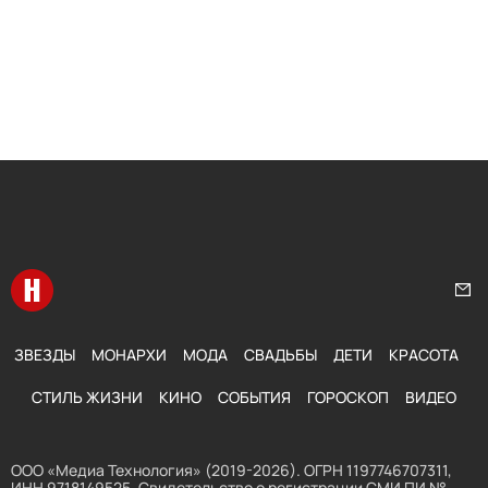
Перейти на главную
Нап
ЗВЕЗДЫ
МОНАРХИ
МОДА
СВАДЬБЫ
ДЕТИ
КРАСОТА
СТИЛЬ ЖИЗНИ
КИНО
СОБЫТИЯ
ГОРОСКОП
ВИДЕО
ООО «Медиа Технология» (2019-2026). ОГРН 1197746707311,
ИНН 9718149525. Свидетельство о регистрации СМИ ПИ №