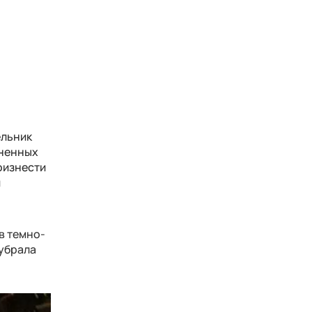
ельник
иненных
оизнести
и
в темно-
 убрала