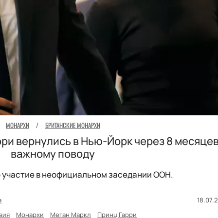
МОНАРХИ
/
БРИТАНСКИЕ МОНАРХИ
рри вернулись в Нью-Йорк через 8 месяцев
важному поводу
 участие в неофициальном заседании ООН.
а
18.07.2
вия
Монархи
Меган Маркл
Принц Гарри