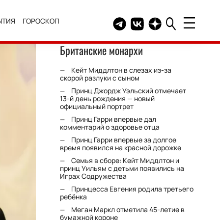
ЫТИЯ
ГОРОСКОП
Telegram канал HELLO
Группа HELLO Вконтакт
Канал HELLO в Дзе
Британские монархи
Кейт Миддлтон в слезах из-за
скорой разлуки с сыном
Принц Джордж Уэльский отмечает
13-й день рождения — новый
официальный портрет
Принц Гарри впервые дал
комментарий о здоровье отца
Принц Гарри впервые за долгое
время появился на красной дорожке
Семья в сборе: Кейт Миддлтон и
принц Уильям с детьми появились на
Играх Содружества
Принцесса Евгения родила третьего
ребёнка
Меган Маркл отметила 45-летие в
бумажной короне