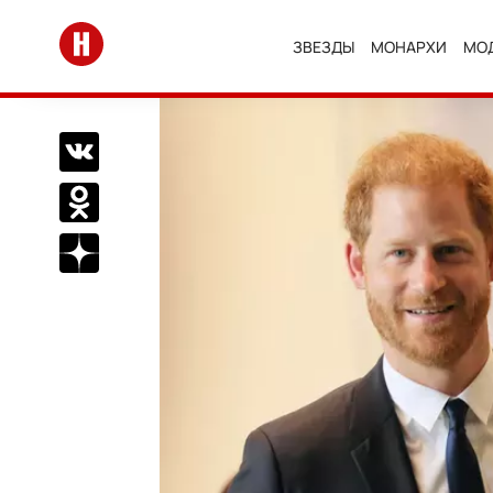
Перейти на главную
ЗВЕЗДЫ
МОНАРХИ
МО
Поделиться Вконтакте
Поделиться в Одноклассниках
Подписаться на нас в Дзен