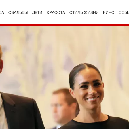
ДА
СВАДЬБЫ
ДЕТИ
КРАСОТА
СТИЛЬ ЖИЗНИ
КИНО
СОБ