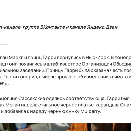
m-канале
,
группе ВКонтакте
и
канале Яндекс.Дзен
___
ган Маркл и принц Гарри вернулись в Нью-Йорк. В понед
азад) они появились в штаб-квартире Организации Объед
циальном заседании. Принцу Гарри была оказана честь пр
 Гарри говорил, в числе прочего, об изменении климата 
елы.
рцогиня Сассекские оделись соответствующе: Гарри был
 как Меган надела стильное черное платье-карандаш. Она
 и добавила к наряду черную сумку Mulberry.