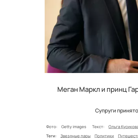
Меган Маркл и принц Га
Супруги принято
Фото:
Getty images
Текст:
Ольга Кусиков
Теги:
Звездные пары
Политики
Путешест