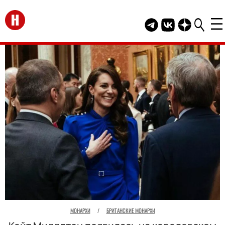
Перейти на главную
Telegram канал HEL
Группа HELLO В
Канал HELLO
МОНАРХИ
/
БРИТАНСКИЕ МОНАРХИ