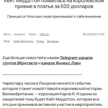
Кейт Миддлтон появилась на королевском
приеме в платье за 500 долларов
Принцесса Уэльская снова приковывает к себе внимание
Фото:
соцсети
Текст:
HELLO!
06.05.2023 / 11:05
Теги:
Кейт Миддлтон
Стиль
Монархи
Еще больше новостей в нашем
Telegram-канале
,
группе ВКонтакте
и
канале Яндекс.Дзен
______________________________
Через пару часов в Лондоне начнется событие,
которое станет новой главой в королевской истории
Великобритании, — коронация Карла III. И одним из
свидетелей тому будет Кейт Миддлтон, которая все
эти дни принимала активное участие в мероприятиях,