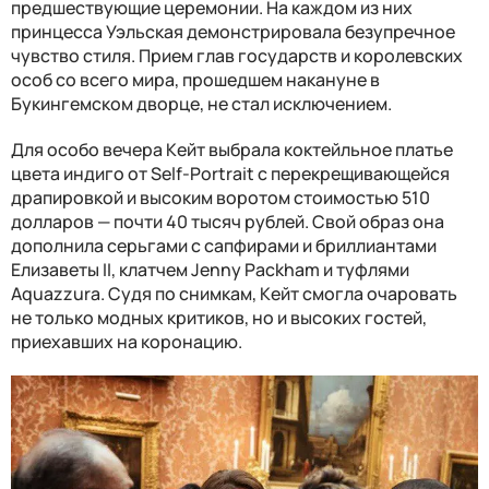
предшествующие церемонии. На каждом из них
принцесса Уэльская демонстрировала безупречное
чувство стиля. Прием глав государств и королевских
особ со всего мира, прошедшем накануне в
Букингемском дворце, не стал исключением.
Для особо вечера Кейт выбрала коктейльное платье
цвета индиго от Self-Portrait с перекрещивающейся
драпировкой и высоким воротом стоимостью 510
долларов — почти 40 тысяч рублей. Свой образ она
дополнила серьгами с сапфирами и бриллиантами
Елизаветы II, клатчем Jenny Packham и туфлями
Aquazzura. Судя по снимкам, Кейт смогла очаровать
не только модных критиков, но и высоких гостей,
приехавших на коронацию.