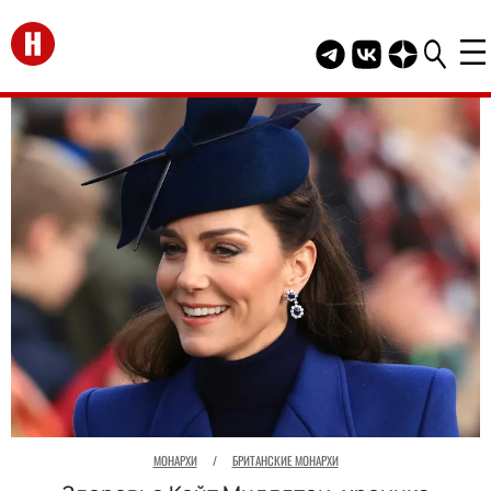
Перейти на главную
Telegram канал HEL
Группа HELLO В
Канал HELLO
МОНАРХИ
/
БРИТАНСКИЕ МОНАРХИ