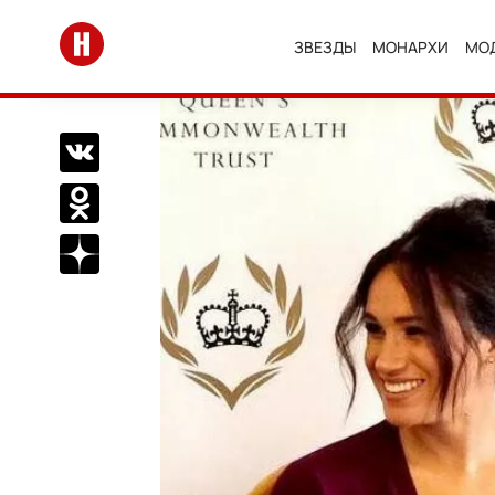
Перейти на главную
ЗВЕЗДЫ
МОНАРХИ
МО
Поделиться Вконтакте
Поделиться в Одноклассниках
Подписаться на нас в Дзен