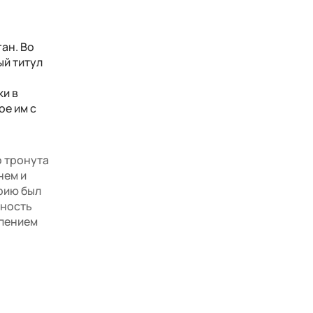
ан. Во
ый титул
ки в
ое им с
о тронута
нем и
ерию был
жность
рпением