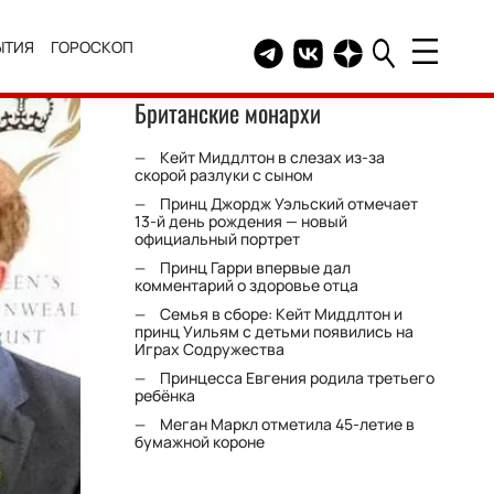
ЫТИЯ
ГОРОСКОП
Telegram канал HELLO
Группа HELLO Вконтакт
Канал HELLO в Дзе
Британские монархи
Кейт Миддлтон в слезах из-за
скорой разлуки с сыном
Принц Джордж Уэльский отмечает
13-й день рождения — новый
официальный портрет
Принц Гарри впервые дал
комментарий о здоровье отца
Семья в сборе: Кейт Миддлтон и
принц Уильям с детьми появились на
Играх Содружества
Принцесса Евгения родила третьего
ребёнка
Меган Маркл отметила 45-летие в
бумажной короне