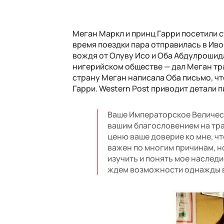
Меган Маркл и принц Гарри посетили с
время поездки пара отправилась в Иво
вождя от Олуву Исо и Оба Абдулрошид
нигерийском обществе — дал Меган тр
страну Меган написала Оба письмо, чт
Гарри. Western Post приводит детали п
Ваше Императорское Величест
вашим благословением на тра
ценю ваше доверие ко мне, чт
важен по многим причинам, н
изучить и понять мое наслед
ждем возможности однажды 