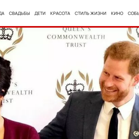
ДА
СВАДЬБЫ
ДЕТИ
КРАСОТА
СТИЛЬ ЖИЗНИ
КИНО
СОБ