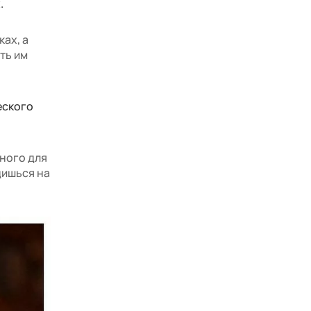
.
ках, а
ть им
еского
много для
дишься на