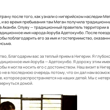
трану после того, как узнали о нигерийском наследии Мег
, и во время пребывания там Меган получила традиционн
а Аканби. Олуву — традиционный правитель территории в
адиционное имя народа йоруба Адетокунбо. После поезд
обы поблагодарить его за имя и гостеприимство, оказанн
исьма.
во, Благодарим вас за теплый прием в Нигерии. Я глубок
диционное имя йоруба — Адетокунбо. Я дорожу этим име
обы я могла носить его с достоинством. Наш визит в Ниг
о не в последнюю очередь потому, что он дал нам возмо
ие, которое распространяется на наших детей. Мы с нете
вернуться домой.