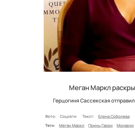
Меган Маркл раскрыл
Герцогиня Сассекская отправил
Фото:
Соцсети
Текст:
Елена Соболева
Теги:
Меган Маркл
Принц Гарри
Монархи