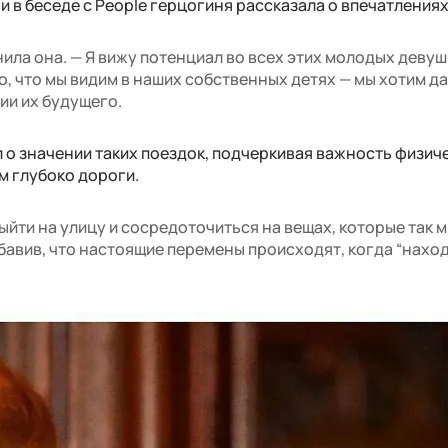
и в беседе с People герцогиня рассказала о впечатлениях
нила она. — Я вижу потенциал во всех этих молодых девуш
о, что мы видим в наших собственных детях — мы хотим да
ии их будущего.
 о значении таких поездок, подчеркивая важность физич
м глубоко дороги.
ыйти на улицу и сосредоточиться на вещах, которые так 
обавив, что настоящие перемены происходят, когда “нахо