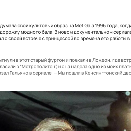
мала свой культовый образ на Met Gala 1996 года, когд
дорожку модного бала. В новом документальном сериале
л о своей встрече с принцессой во времена его работы в
гнули в этот старый фургон и поехали в Лондон, где вст
ласили в “Метрополитен”, и она надела одно из моих плат
азал Гальяно в сериале. — Мы пошли в Кенсингтонский дв