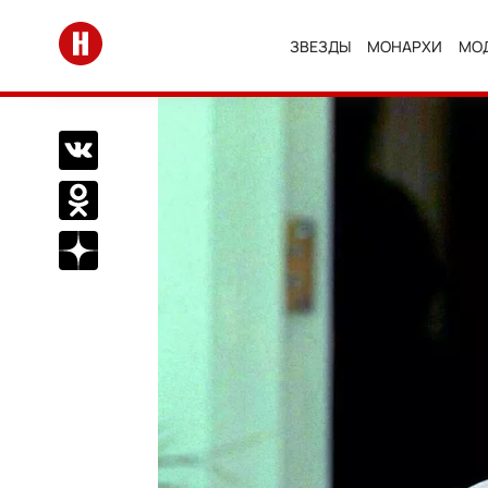
Перейти на главную
ЗВЕЗДЫ
МОНАРХИ
МО
Поделиться Вконтакте
Поделиться в Одноклассниках
Подписаться на нас в Дзен