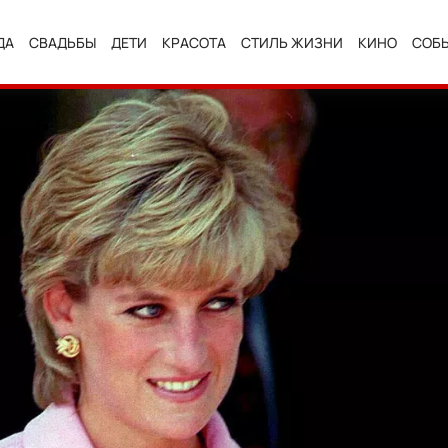
ДА
СВАДЬБЫ
ДЕТИ
КРАСОТА
СТИЛЬ ЖИЗНИ
КИНО
СОБ