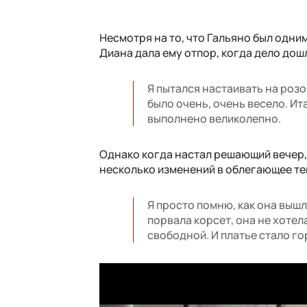
Несмотря на то, что Гальяно был одни
Диана дала ему отпор, когда дело дош
Я пытался настаивать на розов
было очень, очень весело. Ит
выполнено великолепно.
Однако когда настал решающий вечер,
несколько изменений в облегающее т
Я просто помню, как она вышла
порвала корсет, она не хотел
свободной. И платье стало г