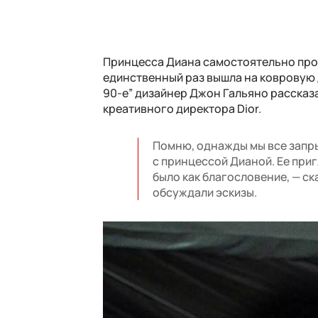
Принцесса Диана самостоятельно проду
единственный раз вышла на ковровую 
90-е” дизайнер Джон Гальяно рассказа
креативного директора Dior.
Помню, однажды мы все запры
с принцессой Дианой. Ее приг
было как благословение, — ск
обсуждали эскизы.