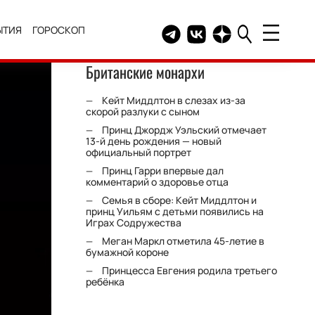
ЫТИЯ
ГОРОСКОП
Telegram канал HELLO
Группа HELLO Вконтакт
Канал HELLO в Дзе
Британские монархи
Кейт Миддлтон в слезах из-за
скорой разлуки с сыном
Принц Джордж Уэльский отмечает
13-й день рождения — новый
официальный портрет
Принц Гарри впервые дал
комментарий о здоровье отца
Семья в сборе: Кейт Миддлтон и
принц Уильям с детьми появились на
Играх Содружества
Меган Маркл отметила 45-летие в
бумажной короне
Принцесса Евгения родила третьего
ребёнка