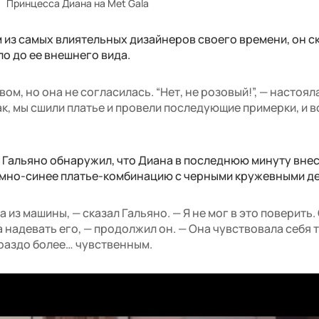
Принцесса Диана на Met Gala
м из самых влиятельных дизайнеров своего времени, он ск
ло до ее внешнего вида.
ом, но она не согласилась. “Нет, не розовый!”, — настоял
ак, мы сшили платье и провели последующие примерки, и в
 Гальяно обнаружил, что Диана в последнюю минуту вне
емно-синее платье-комбинацию с черными кружевными д
 из машины, — сказал Гальяно. — Я не мог в это поверить.
а надевать его, — продолжил он. — Она чувствовала себя 
ораздо более… чувственным.