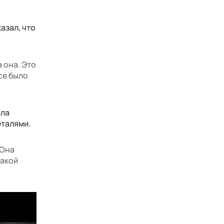
азал, что
а она. Это
се было
сла
еталями.
 Она
такой