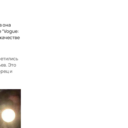
а она
 “Vogue:
 качестве
ретились
ьев. Это
орец и