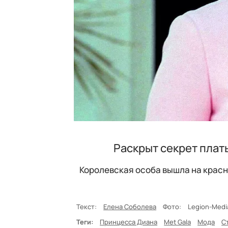
Раскрыт секрет плат
Королевская особа вышла на красн
Текст:
Елена Соболева
Фото:
Legion-Medi
Теги:
Принцесса Диана
Met Gala
Мода
С