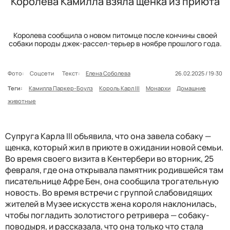
Королева Камилла взяла щенка из приюта
Королева сообщила о новом питомце после кончины своей
собаки породы джек-рассел-терьер в ноябре прошлого года.
Фото:
Соцсети
Текст:
Елена Соболева
26.02.2025 / 19:30
Теги:
Камилла Паркер-Боулз
Король Карл III
Монархи
Домашние
животные
Супруга Карла III объявила, что она завела собаку —
щенка, который жил в приюте в ожидании новой семьи.
Во время своего визита в Кентербери во вторник, 25
февраля, где она открывала памятник родившейся там
писательнице Афре Бен, она сообщила трогательную
новость. Во время встречи с группой слабовидящих
жителей в Музее искусств жена короля наклонилась,
чтобы погладить золотистого ретривера — собаку-
поводыря, и рассказала, что она только что стала