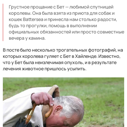
Грустное прощание с Бет — любимой спутницей
королевы. Она была взята из приюта для собак и
кошек Battersea и принесла нам столько радости,
будь то прогулки, помощь в выполнении
официальных обязанностей или просто совместные
вечера у камина.
В посте было несколько трогательных фотографий, на
которых королева гуляет с Бет в Хайленде. Известно,
что у Бет была неизлечимая опухоль, и в результате
лечения животное пришлось усыпить.