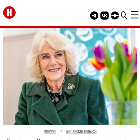
Перейти на главную
Telegram канал HEL
Группа HELLO В
Канал HELLO
МОНАРХИ
/
БРИТАНСКИЕ МОНАРХИ