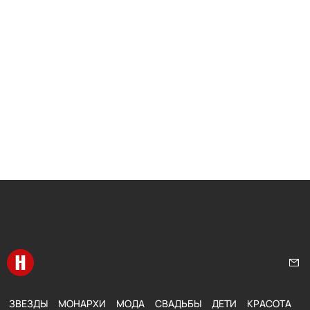
Перейти на главную
Нап
ЗВЕЗДЫ
МОНАРХИ
МОДА
СВАДЬБЫ
ДЕТИ
КРАСОТА