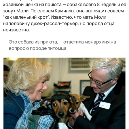
хозяйкой щенка из приюта — собаке всего 8 недель и ее
зовут Моли. По словам Камиллы, она выглядит совсем
“как маленький крот”. Известно, что мать Моли
наполовину джек-рассел-терьер, но порода отца
неизвестна.
Это собака из приюта, — ответила монархиня на
вопрос о породе питомца.