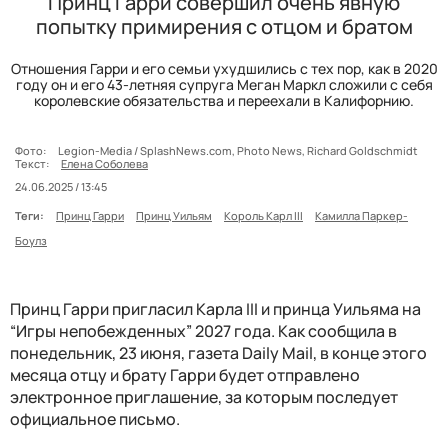
Принц Гарри совершил очень явную
попытку примирения с отцом и братом
Отношения Гарри и его семьи ухудшились с тех пор, как в 2020
году он и его 43-летняя супруга Меган Маркл сложили с себя
королевские обязательства и переехали в Калифорнию.
Фото:
Legion-Media / SplashNews.com, Photo News, Richard Goldschmidt
Текст:
Елена Соболева
24.06.2025 / 13:45
Теги:
Принц Гарри
Принц Уильям
Король Карл III
Камилла Паркер-
Боулз
Принц Гарри пригласил Карла III и принца Уильяма на
“Игры непобежденных” 2027 года. Как сообщила в
понедельник, 23 июня, газета Daily Mail, в конце этого
месяца отцу и брату Гарри будет отправлено
электронное приглашение, за которым последует
официальное письмо.