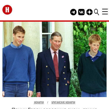
Перейти на главную
Telegram канал HEL
Группа HELLO В
Канал HELLO
МОНАРХИ
/
БРИТАНСКИЕ МОНАРХИ