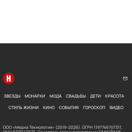
Перейти на главную
Нап
ЗВЕЗДЫ
МОНАРХИ
МОДА
СВАДЬБЫ
ДЕТИ
КРАСОТА
СТИЛЬ ЖИЗНИ
КИНО
СОБЫТИЯ
ГОРОСКОП
ВИДЕО
ООО «Медиа Технология» (2019-2026). ОГРН 1197746707311,
ИНН 9718149525. Свидетельство о регистрации СМИ ПИ №