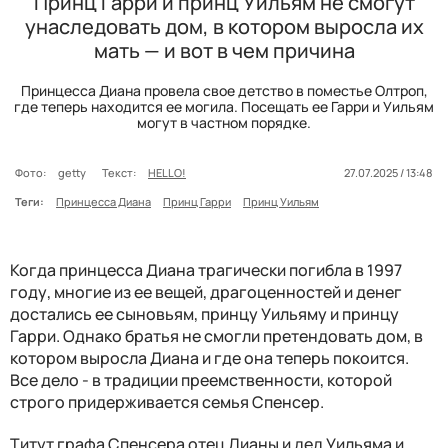
Принц Гарри и принц Уильям не смогут
унаследовать дом, в котором выросла их
мать — и вот в чем причина
Принцесса Диана провела свое детство в поместье Олтроп,
где теперь находится ее могила. Посещать ее Гарри и Уильям
могут в частном порядке.
Фото:
getty
Текст:
HELLO!
27.07.2025 / 13:48
Теги:
Принцесса Диана
Принц Гарри
Принц Уильям
Когда принцесса Диана трагически погибла в 1997
году, многие из ее вещей, драгоценностей и денег
достались ее сыновьям, принцу Уильяму и принцу
Гарри. Однако братья не смогли претендовать дом, в
котором выросла Диана и где она теперь покоится.
Все дело - в традиции преемственности, которой
строго придерживается семья Спенсер.
Титут графа Спенсера отец Дианы и дед Уильяма и