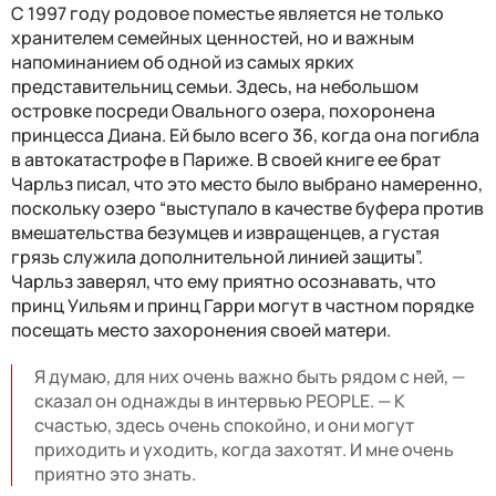
С 1997 году родовое поместье является не только
хранителем семейных ценностей, но и важным
напоминанием об одной из самых ярких
представительниц семьи. Здесь, на небольшом
островке посреди Овального озера, похоронена
принцесса Диана. Ей было всего 36, когда она погибла
в автокатастрофе в Париже. В своей книге ее брат
Чарльз писал, что это место было выбрано намеренно,
поскольку озеро “выступало в качестве буфера против
вмешательства безумцев и извращенцев, а густая
грязь служила дополнительной линией защиты”.
Чарльз заверял, что ему приятно осознавать, что
принц Уильям и принц Гарри могут в частном порядке
посещать место захоронения своей матери.
Я думаю, для них очень важно быть рядом с ней, —
сказал он однажды в интервью PEOPLE. — К
счастью, здесь очень спокойно, и они могут
приходить и уходить, когда захотят. И мне очень
приятно это знать.