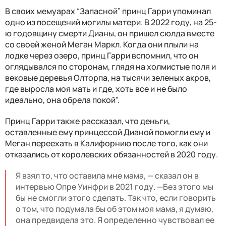
В своих мемуарах “Запасной” принц Гарри упоминал
одно из посещений могилы матери. В 2022 году, на 25-
ю годовщину смерти Дианы, он пришел сюлда вместе
со своей женой Меган Маркл. Когда они плыли на
лодке через озеро, принц Гарри вспомнил, что он
оглядывался по сторонам, глядя на холмистые поля и
вековые деревья Олторпа, на тысячи зеленых акров,
где выросла моя мать и где, хоть все и не было
идеально, она обрела покой".
Принц Гарри также рассказал, что деньги,
оставленные ему принцессой Дианой помогли ему и
Меган переехать в Калифорнию после того, как они
отказались от королевских обязанностей в 2020 году.
Я взял то, что оставила мне мама, — сказал он в
интервью Опре Уинфри в 2021 году. —Без этого мы
бы не смогли этого сделать. Так что, если говорить
о том, что подумала бы об этом моя мама, я думаю,
она предвидела это. Я определенно чувствовал ее