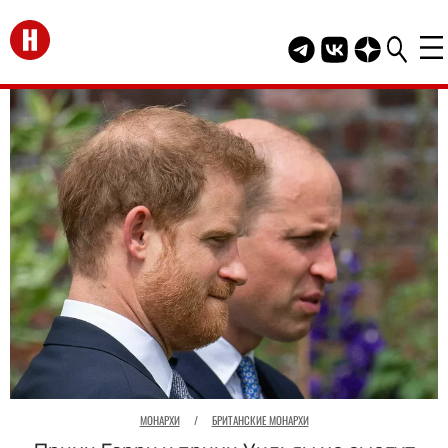
Перейти на главную
Telegram канал HEL
Группа HELLO В
Канал HELLO
МОНАРХИ
/
БРИТАНСКИЕ МОНАРХИ