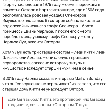
Гарри унаследовал в 1975 году — семья переехала в
поместье Олторп в Нортгемптоншире, где с 1508 года
располагалась родовая усадьба Спенсеров.
Имущество площадью 5 гектаров сейчас находится
под опекой нынешнего графа Спенсера — брата
принцессы Дианы Чарльза. И после его смерти
перейдет к следующему графу Спенсеру — сыну
Чарльза Луи, виконту Олторпу.
Хотя у Луи есть три старшие сестры — леди Китти, леди
Элиза и леди Амелия, — они следуют принципу
первородства, согласно которому титулы и
имущество наследует старший мужчина в семье.
В 2015 году Чарльз сказал в интервью Mail on Sunday,
что он “совершенно не переживает” из-за того, что его
старшая дочь Китти не унаследует Олторп.
Если бы я выбрал Китти, это противоречило бы всем
традициям, связанным с Олторпом. Так уж