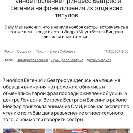
Тайное послание принцесс Беатрис и
Евгении на фоне лишения их отца всех
титулов
Daily Mail выяснил, что в начале ноября сестры встречались в
тот же день, когда их отец Эндрю Маунтбеттен Виндзор
лишился всех титулов.
Фото:
Соцсети
Текст:
Елена Соболева
17.11.2025 / 16:30
Теги:
Принцесса Евгения
Принцесса Беатрис
Дети монархов
7 ноября Евгения и Беатрис увиделись на улице, не
обращая внимания на прохожих, обнялись и
обменялись парой фраз посреди оживленной улицы в
центре Лондона. Встреча Беатрис и Евгении в районе
Мейфэр привлекла внимание СМИ, и сейчас эксперт по
чтению по губам дала разъяснение относительного
того, о чем могли говорить сестры.