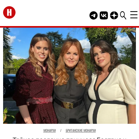
Перейти на главную
Telegram канал HEL
Группа HELLO В
Канал HELLO
МОНАРХИ
/
БРИТАНСКИЕ МОНАРХИ