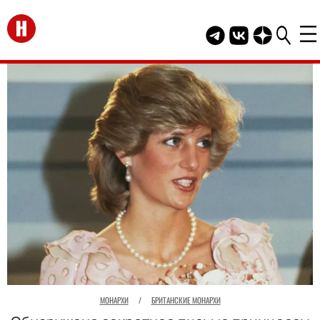
Перейти на главную
Telegram канал HEL
Группа HELLO В
Канал HELLO
МОНАРХИ
/
БРИТАНСКИЕ МОНАРХИ