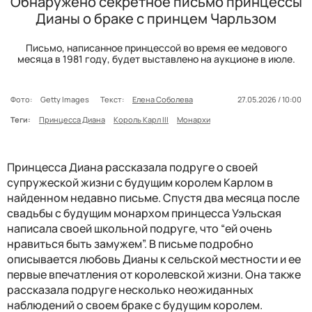
Обнаружено секретное письмо принцессы
Дианы о браке с принцем Чарльзом
Письмо, написанное принцессой во время ее медового
месяца в 1981 году, будет выставлено на аукционе в июле.
Фото:
Getty Images
Текст:
Елена Соболева
27.05.2026 / 10:00
Теги:
Принцесса Диана
Король Карл III
Монархи
Принцесса Диана рассказала подруге о своей
супружеской жизни с будущим королем Карлом в
найденном недавно письме. Спустя два месяца после
свадьбы с будущим монархом принцесса Уэльская
написала своей школьной подруге, что “ей очень
нравиться быть замужем”. В письме подробно
описывается любовь Дианы к сельской местности и ее
первые впечатления от королевской жизни. Она также
рассказала подруге несколько неожиданных
наблюдений о своем браке с будущим королем.