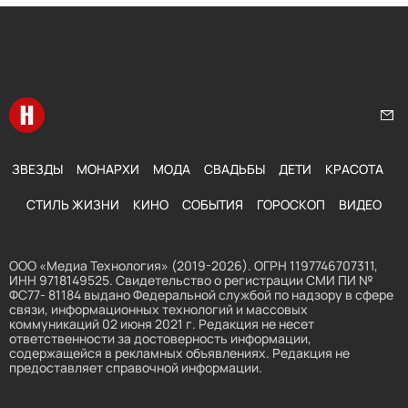
Перейти на главную
Нап
ЗВЕЗДЫ
МОНАРХИ
МОДА
СВАДЬБЫ
ДЕТИ
КРАСОТА
СТИЛЬ ЖИЗНИ
КИНО
СОБЫТИЯ
ГОРОСКОП
ВИДЕО
ООО «Медиа Технология» (2019-2026). ОГРН 1197746707311,
ИНН 9718149525. Свидетельство о регистрации СМИ ПИ №
ФС77- 81184 выдано Федеральной службой по надзору в сфере
связи, информационных технологий и массовых
коммуникаций 02 июня 2021 г. Редакция не несет
ответственности за достоверность информации,
содержащейся в рекламных объявлениях. Редакция не
предоставляет справочной информации.