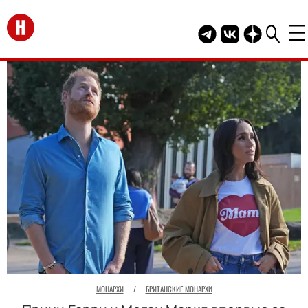
Перейти на главную
Telegram канал HEL
Группа HELLO В
Канал HELLO
МОНАРХИ
/
БРИТАНСКИЕ МОНАРХИ