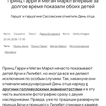
Принц Гарри и Меган Маркл впервые за
долгое время показали обоих детей
Герцог и герцогиня Сассекские отметили День отца.
Фото:
Соцсети
Текст:
Дарья Бухарина
Фото:
Getty Images
22.06.2026 / 17:30
Теги:
Принц Арчи
Принц Гарри
Меган Маркл
Дети монархов
Монархи
Принц Гарри и Меган Маркл нечасто показывают
детей Арчи и Лилибет, но иногда все же делают
исключения по особым случаям. Так, накануне они
отмечали международный День отца наряду
с
другими голливудскими знаменитостями
и в эту
честь выложили фотографию сразу с двумя
наследниками. Правда, уже по традиции развернули
принца Арчи и принцессу Лилибет спинами к камере.