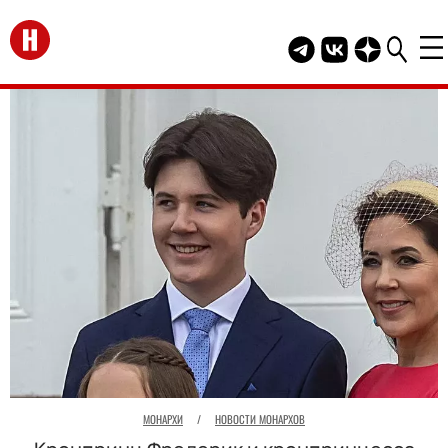
Перейти на главную
Telegram канал HEL
Группа HELLO В
Канал HELLO
МОНАРХИ
/
НОВОСТИ МОНАРХОВ