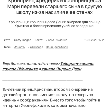
Кронпринц Фредерик и кронпринцесса
Мэри перевели старшего сына в другую
школу из-за насилия в ее стенах
Кронпринц и кронпринцесса Дании выбрали для принца
Кристиана более приличное учебное заведение.
Фото:
Getty Images
Текст:
Дарья Бухарина
11.08.2022 / 17:20
Теги:
Монархи
Дети звезд
Принцесса Мэри
Еще больше новостей в нашем
Telegram-канале
,
группе ВКонтакте
и
канале Яндекс.Дзен
______________________________
15-летний принц Кристиан, второй в очереди на
датский трон, вновь меняет школу, но теперь по
идейным соображениям. Вместо того чтобы пойти в
интернат Херлуфсхольм, который печально