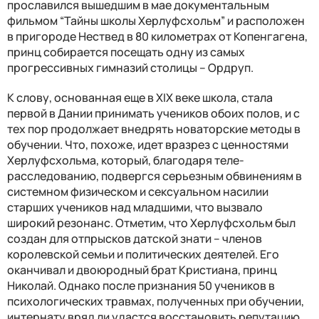
прославился вышедшим в мае документальным
фильмом “Тайны школы Херлуфсхольм” и расположен
в пригороде Нествед в 80 километрах от Копенгагена,
принц собирается посещать одну из самых
прогрессивных гимназий столицы – Ордруп.
К слову, основанная еще в XIX веке школа, стала
первой в Дании принимать учеников обоих полов, и с
тех пор продолжает внедрять новаторские методы в
обучении. Что, похоже, идет вразрез с ценностями
Херлуфсхольма, который, благодаря теле-
расследованию, подвергся серьезным обвинениям в
системном физическом и сексуальном насилии
старших учеников над младшими, что вызвало
широкий резонанс. Отметим, что Херлуфсхольм был
создан для отпрысков датской знати – членов
королевской семьи и политических деятелей. Его
оканчивал и двоюродный брат Кристиана, принц
Николай. Однако после признания 50 учеников в
психологических травмах, полученных при обучении,
интернату вряд ли удастся восстановить репутацию.