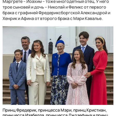
Маргрете – Иоахим – тоже многодетный отец. У него
трое сыновей и дочь – Николай и Феликс от первого
брака с графиней Фредериксборгской Александрой и
Хенрик и Афина от второго брака с Мари Кавалье.
Принц Фредерик, принцесса Мэри, принц Кристиан,
принцесса Изабелла, принцесса Джозефина и принц