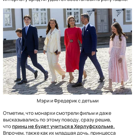
Мэри и Фредерик с детьми
Отметим, что монархи смотрели фильм и даже
высказывались по этому поводу, сразу решив,
что
принц не будет учиться в Херлуфсхольме.
Впрочем, также как их младшая дочь, принцесса