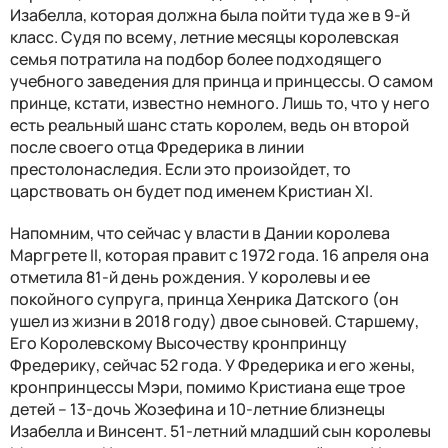
Изабелла, которая должна была пойти туда же в 9-й
класс. Судя по всему, летние месяцы королевская
семья потратила на подбор более подходящего
учебного заведения для принца и принцессы. О самом
принце, кстати, известно немного. Лишь то, что у него
есть реальный шанс стать королем, ведь он второй
после своего отца Фредерика в линии
престолонаследия. Если это произойдет, то
царствовать он будет под именем Кристиан XI.
Напомним, что сейчас у власти в Дании королева
Маргрете II, которая правит с 1972 года. 16 апреля она
отметила 81-й день рождения. У королевы и ее
покойного супруга, принца Хенрика Датского (он
ушел из жизни в 2018 году) двое сыновей. Старшему,
Его Королевскому Высочеству кронпринцу
Фредерику, сейчас 52 года. У Фредерика и его жены,
кронпринцессы Мэри, помимо Кристиана еще трое
детей – 13-дочь Жозефина и 10-летние близнецы
Изабелла и Винсент. 51-летний младший сын королевы