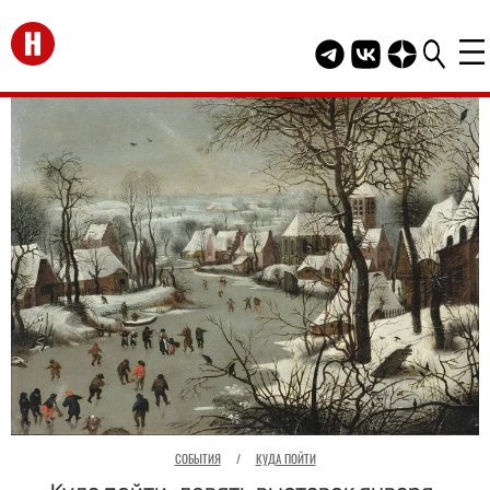
Перейти на главную
Telegram канал HEL
Группа HELLO В
Канал HELLO
СОБЫТИЯ
/
КУДА ПОЙТИ