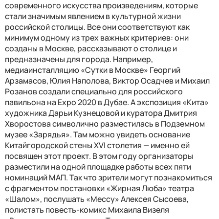
современного искусства произведениям, которые
стали значимым явлением в культурной жизни
российской столицы. Все они соответствуют как
минимум одному из трех важных критериев: они
созданы в Москве, рассказывают о столице и
предназначены для города. Например,
медиаинсталляцию «Сутки в Москве» Георгий
Арзамасов, Юлия Наполова, Виктор Осадчев и Михаил
Розанов создали специально для российского
павильона на Expo 2020 в Дубае. А экспозиция «Кита»
художника Дарьи Кузнецовой и куратора Дмитрия
Хворостова символично разместилась в Подземном
музее «Зарядья». Там можно увидеть основание
Китайгородской стены XVI столетия — именно ей
посвящен этот проект. В этом году организаторы
разместили на одной площадке работы всех пяти
номинаций МАП. Так что зрители могут познакомиться
с фрагментом постановки «Жирная Люба» театра
«Шалом», послушать «Мессу» Алексея Сысоева,
полистать повесть-комикс Михаила Визеля