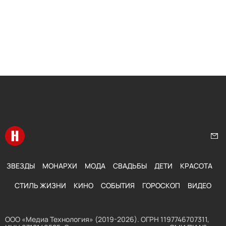
Перейти на главную
Нап
ЗВЕЗДЫ
МОНАРХИ
МОДА
СВАДЬБЫ
ДЕТИ
КРАСОТА
СТИЛЬ ЖИЗНИ
КИНО
СОБЫТИЯ
ГОРОСКОП
ВИДЕО
ООО «Медиа Технология» (2019-2026). ОГРН 1197746707311,