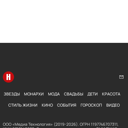
Перейти на главную
Нап
ЗВЕЗДЫ
МОНАРХИ
МОДА
СВАДЬБЫ
ДЕТИ
КРАСОТА
СТИЛЬ ЖИЗНИ
КИНО
СОБЫТИЯ
ГОРОСКОП
ВИДЕО
ООО «Медиа Технология» (2019-2026). ОГРН 1197746707311,