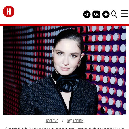
Перейти на главную
Telegram канал HEL
Группа HELLO В
Канал HELLO
СОБЫТИЯ
/
КУДА ПОЙТИ