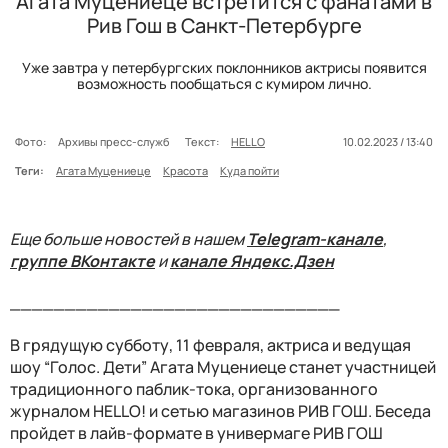
Агата Муцениеце встретится с фанатами в
Рив Гош в Санкт-Петербурге
Уже завтра у петербургских поклонников актрисы появится
возможность пообщаться с кумиром лично.
Фото:
Архивы пресс-служб
Текст:
HELLO
10.02.2023 / 13:40
Теги:
Агата Муцениеце
Красота
Куда пойти
Еще больше новостей в нашем
Telegram-канале
,
группе ВКонтакте
и
канале Яндекс.Дзен
______________________________
В грядущую субботу, 11 февраля, актриса и ведущая
шоу “Голос. Дети” Агата Муцениеце станет участницей
традиционного паблик-тока, организованного
журналом HELLO! и сетью магазинов РИВ ГОШ. Беседа
пройдет в лайв-формате в универмаге РИВ ГОШ