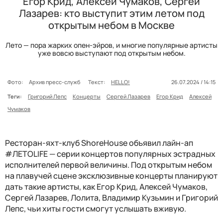
Егор Крид, Алексей Чумаков, Сергей
Лазарев: кто выступит этим летом под
открытым небом в Москве
Лето — пора жарких опен-эйров, и многие популярные артисты
уже вовсю выступают под открытым небом.
Фото:
Архив пресс-служб
Текст:
HELLO!
26.07.2024 / 14:15
Теги:
Григорий Лепс
Концерты
Сергей Лазарев
Егор Крид
Алексей
Чумаков
Ресторан-яхт-клуб ShoreHouse объявил лайн-ап
#ЛЕТОLIFE —
серии концертов популярных эстрадных
исполнителей первой величины. Под открытым небом
на плавучей сцене эксклюзивные концерты планируют
дать такие артисты, как Егор Крид, Алексей Чумаков,
Сергей Лазарев, Лолита, Владимир Кузьмин и Григорий
Лепс, чьи хиты гости смогут услышать вживую.