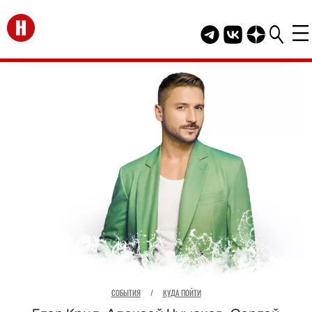
Перейти на главную
Telegram канал HEL
Группа HELLO В
Канал HELLO
СОБЫТИЯ
/
КУДА ПОЙТИ