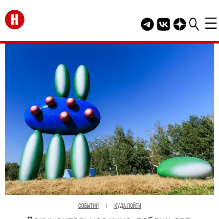
Перейти на главную
Telegram канал HEL
Группа HELLO В
Канал HELLO
СОБЫТИЯ
/
КУДА ПОЙТИ