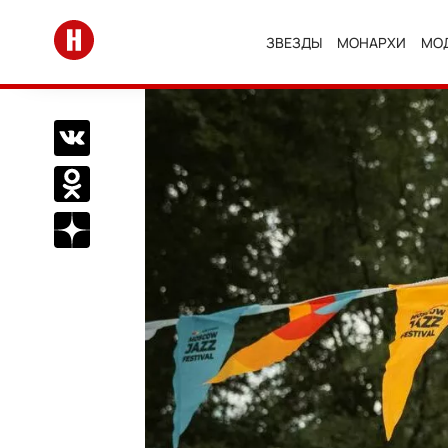
Перейти на главную
ЗВЕЗДЫ
МОНАРХИ
МО
Поделиться Вконтакте
Поделиться в Одноклассниках
Подписаться на нас в Дзен