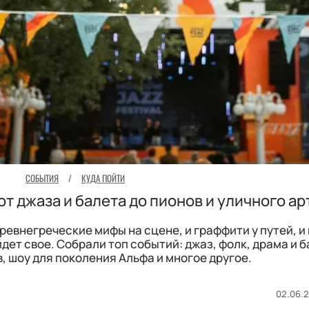
СОБЫТИЯ
/
КУДА ПОЙТИ
т джаза и балета до пионов и уличного ар
древнегреческие мифы на сцене, и граффити у путей, и
дет свое. Собрали топ событий: джаз, фолк, драма и б
, шоу для поколения Альфа и многое другое.
02.06.2