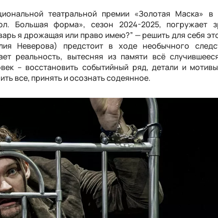
циональной театральной премии «Золотая Маска» в 
ол. Большая форма», сезон 2024-2025, погружает з
варь я дрожащая или право имею?” — решить для себя эт
илия Неверова) предстоит в ходе необычного следс
ает реальность, вытесняя из памяти всё случившеес
овек – восстановить событийный ряд, детали и мотив
ить все, принять и осознать содеянное.