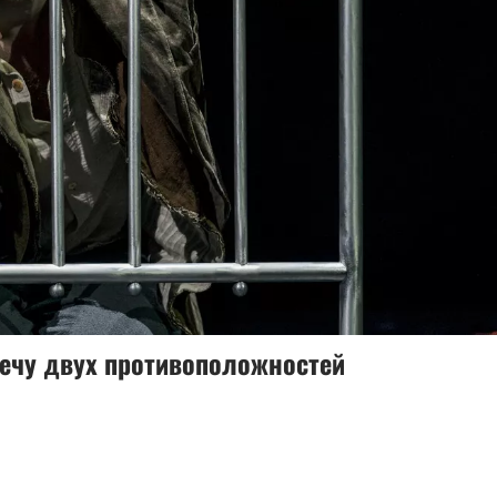
речу двух противоположностей