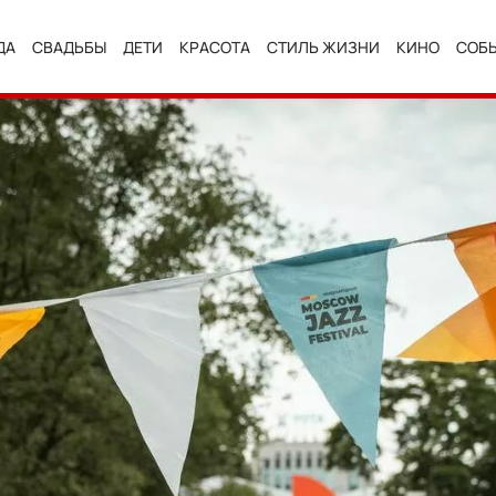
ДА
СВАДЬБЫ
ДЕТИ
КРАСОТА
СТИЛЬ ЖИЗНИ
КИНО
СОБ