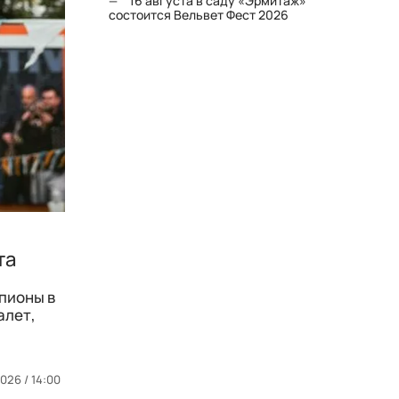
16 августа в саду «Эрмитаж»
состоится Вельвет Фест 2026
та
 пионы в
алет,
026 / 14:00