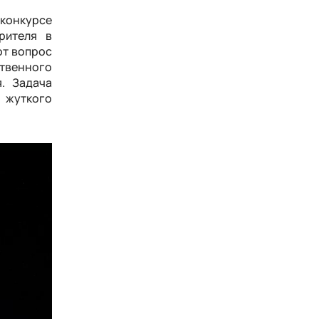
конкурсе
рителя в
от вопрос
твенного
я. Задача
ы жуткого