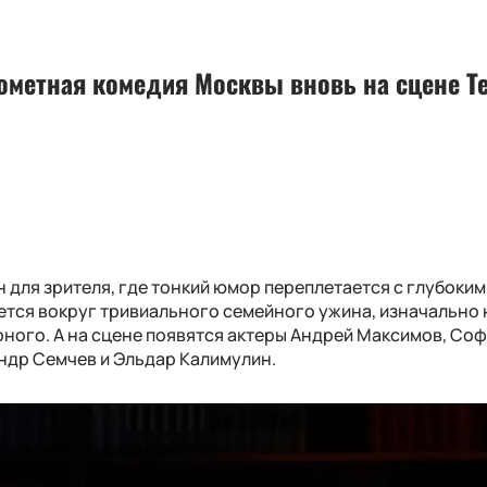
рометная комедия Москвы вновь на сцене Т
для зрителя, где тонкий юмор переплетается с глубоким
ется вокруг тривиального семейного ужина, изначально 
ого. А на сцене появятся актеры Андрей Максимов, Со
ндр Семчев и Эльдар Калимулин.