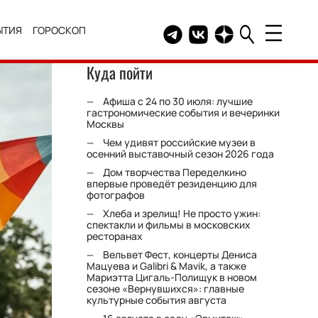
ЫТИЯ
ГОРОСКОП
Telegram канал HELLO
Группа HELLO Вконтакт
Канал HELLO в Дзе
Куда пойти
Афиша с 24 по 30 июля: лучшие
гастрономические события и вечеринки
Москвы
Чем удивят российские музеи в
осенний выставочный сезон 2026 года
Дом творчества Переделкино
впервые проведёт резиденцию для
фотографов
Хлеба и зрелищ! Не просто ужин:
спектакли и фильмы в московских
ресторанах
Вельвет Фест, концерты Дениса
Мацуева и Galibri & Mavik, а также
Мариэтта Цигаль-Полищук в новом
сезоне «Вернувшихся»: главные
культурные события августа