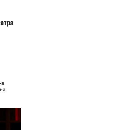
еатра
не
фья