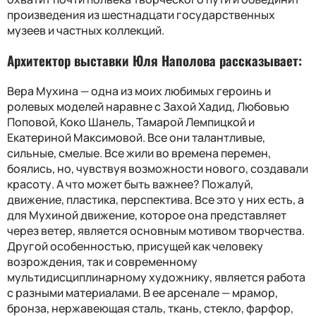
произведения из шестнадцати государственных
музеев и частных коллекций.
Архитектор выставки Юля Наполова рассказывает:
Вера Мухина — одна из моих любимых героинь и
ролевых моделей наравне с Захой Хадид, Любовью
Поповой, Коко Шанель, Тамарой Лемпицкой и
Екатериной Максимовой. Все они талантливые,
сильные, смелые. Все жили во времена перемен,
боялись, но, чувствуя возможности нового, создавали
красоту. А что может быть важнее? Пожалуй,
движение, пластика, перспектива. Все это у них есть, а
для Мухиной движение, которое она представляет
через ветер, является основным мотивом творчества.
Другой особенностью, присущей как человеку
возрождения, так и современному
мультидисциплинарному художнику, является работа
с разными материалами. В ее арсенале — мрамор,
бронза, нержавеющая сталь, ткань, стекло, фарфор,