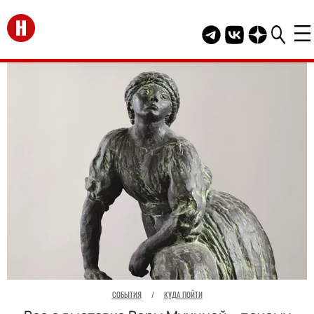
Перейти на главную
Telegram канал HEL
Группа HELLO В
Канал HELLO
СОБЫТИЯ
/
КУДА ПОЙТИ