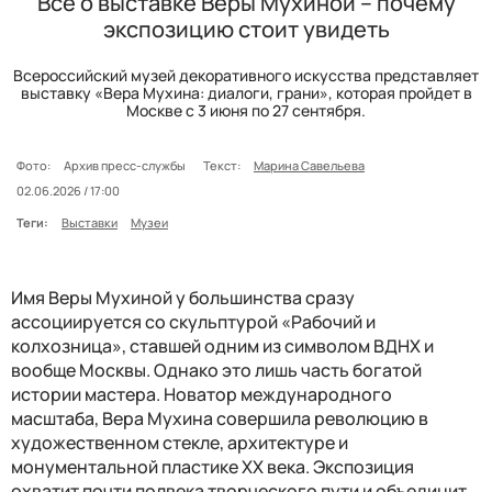
Все о выставке Веры Мухиной – почему
экспозицию стоит увидеть
Всероссийский музей декоративного искусства представляет
выставку «Вера Мухина: диалоги, грани», которая пройдет в
Москве с 3 июня по 27 сентября.
Фото:
Архив пресс-службы
Текст:
Марина Савельева
02.06.2026 / 17:00
Теги:
Выставки
Музеи
Имя Веры Мухиной у большинства сразу
ассоциируется со скульптурой «Рабочий и
колхозница», ставшей одним из символом ВДНХ и
вообще Москвы. Однако это лишь часть богатой
истории мастера. Новатор международного
масштаба, Вера Мухина совершила революцию в
художественном стекле, архитектуре и
монументальной пластике
XX
века. Экспозиция
охватит почти полвека творческого пути и объединит