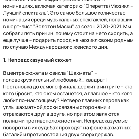
номинациях, включая категорию "Оперетта/Мюзикл –
Лучший спектакль". Это самое большое количество
номинаций среди музыкальных спектаклей, попавших
в шорт-лист "Золотой Маски" за сезон 2020-2021. Мы
собрали пять причин, почему стоит на него сходить, а
еще лучше – подарить поход на мюзикл своим родным
по случаю Международного женского дня.
1. Непредсказуемый сюжет
В центре сюжета мюзикла "Шахматы" –
головокружительный любовный… квадрат!
Постановка до самого финала держит в интриге – кто
кого бросит, кто с кем останется, а главное – кто кого
любит по-настоящему? Четверо главных героев как
углы шахматной доски связаны сторонами и
отражаются друг в друге, но при этом являются
полными противоположностями. Непредсказуемые
повороты в их судьбах проходят на фоне шахматных
баталий и противостояния двух сверхдержав.