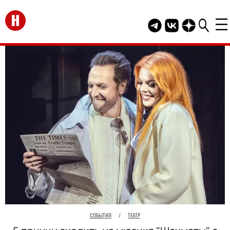
Перейти на главную
Telegram канал HEL
Группа HELLO В
Канал HELLO
СОБЫТИЯ
/
ТЕАТР