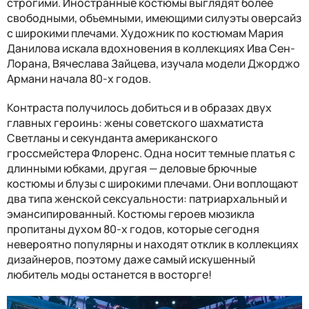
строгими. Иностранные костюмы выглядят более
свободными, объемными, имеющими силуэты оверсайз
с широкими плечами. Художник по костюмам Мария
Данилова искала вдохновения в коллекциях Ива Сен-
Лорана, Вячеслава Зайцева, изучала модели Джорджо
Армани начала 80-х годов.
Контраста получилось добиться и в образах двух
главных героинь: жены советского шахматиста
Светланы и секунданта американского
гроссмейстера Флоренс. Одна носит темные платья с
длинными юбками, другая — деловые брючные
костюмы и блузы с широкими плечами. Они воплощают
два типа женской сексуальности: патриархальный и
эмансипированный. Костюмы героев мюзикла
пропитаны духом 80-х годов, которые сегодня
невероятно популярны и находят отклик в коллекциях
дизайнеров, поэтому даже самый искушенный
любитель моды останется в восторге!