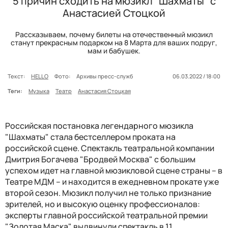
5 причин сходить на мюзикл "Шахматы" с
Анастасией Стоцкой
Рассказываем, почему билеты на отечественный мюзикл
станут прекрасным подарком на 8 Марта для ваших подруг,
мам и бабушек.
Текст:
HELLO
Фото:
Архивы пресс-служб
06.03.2022 / 18:00
Теги:
Музыка
Театр
Анастасия Стоцкая
Российская постановка легендарного мюзикла
"Шахматы" стала бестселлером проката на
российской сцене. Спектакль театральной компании
Дмитрия Богачева "Бродвей Москва" с большим
успехом идет на главной мюзикловой сцене страны – в
Театре МДМ – и находится в ежедневном прокате уже
второй сезон. Мюзикл получил не только признание
зрителей, но и высокую оценку профессионалов:
эксперты главной российской театральной премии
"Золотая Маска" выдвинули спектакль в 11