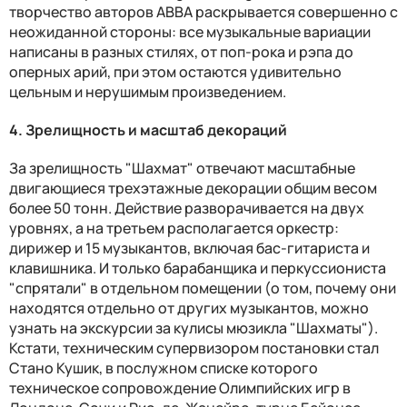
творчество авторов АВВА раскрывается совершенно с
неожиданной стороны: все музыкальные вариации
написаны в разных стилях, от поп-рока и рэпа до
оперных арий, при этом остаются удивительно
цельным и нерушимым произведением.
4. Зрелищность и масштаб декораций
За зрелищность "Шахмат" отвечают масштабные
двигающиеся трехэтажные декорации общим весом
более 50 тонн. Действие разворачивается на двух
уровнях, а на третьем располагается оркестр:
дирижер и 15 музыкантов, включая бас-гитариста и
клавишника. И только барабанщика и перкуссиониста
"спрятали" в отдельном помещении (о том, почему они
находятся отдельно от других музыкантов, можно
узнать на экскурсии за кулисы мюзикла "Шахматы").
Кстати, техническим супервизором постановки стал
Стано Кушик, в послужном списке которого
техническое сопровождение Олимпийских игр в