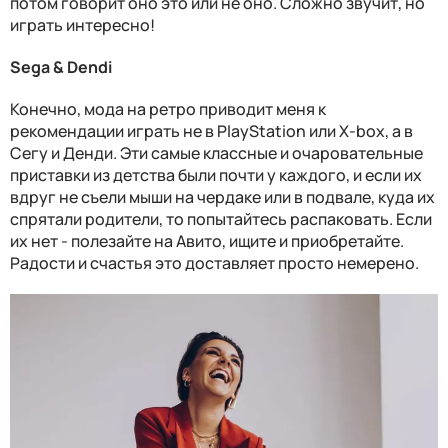
потом говорит оно это или не оно. Сложно звучит, но
играть интересно!
Sega & Dendi
Конечно, мода на ретро приводит меня к
рекомендации играть не в PlayStation или X-box, а в
Сегу и Денди. Эти самые классные и очаровательные
приставки из детства были почти у каждого, и если их
вдруг не съели мыши на чердаке или в подвале, куда их
спрятали родители, то попытайтесь распаковать. Если
их нет - полезайте на Авито, ищите и приобретайте.
Радости и счастья это доставляет просто немерено.