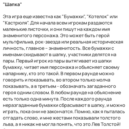
"Шапка"
Эта игра еще известна как "Бумажки", "Котелок" или
"Кастрюля". Для начала всем игрокам раздаются
маленькие листочки, и они пишут на каждом имя
знаменитого персонажа. Это может быть герой
мультфильма, рок-звезда или реальная историческая
личность, главное – знаменитость. Все бумажки с
именами скидывают в шапку, участники делятся на
пары. Первый игрок из пары вытягивает из шапки
бумажку, читает имя персонажа и объясняет своему
напарнику, кто это такой. В первом раунде можно
говорить и показывать, во втором только молча
показывать, а в третьем - обозначать загаданного
героя одним словом. В любом раунде на объяснение
есть только одна минута. После каждого раунда
неразгаданные бумажки сбрасывают в шапку, и можно
играть, пока они не закончатся. Помню, как я пыталась
отгадать слово, и мне жестами показывали толстого
льва, а я никак не могла понять, что это Лев Толстой!