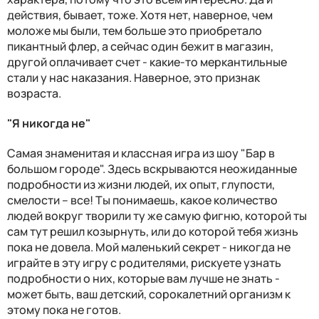
действия, бывает, тоже. Хотя нет, наверное, чем
моложе мы были, тем больше это приобретало
пикантный флер, а сейчас один бежит в магазин,
другой оплачивает счет - какие-то меркантильные
стали у нас наказания. Наверное, это признак
возраста.
"Я никогда не"
Самая знаменитая и классная игра из шоу "Бар в
большом городе". Здесь вскрываются неожиданные
подробности из жизни людей, их опыт, глупости,
смелости – все! Ты понимаешь, какое количество
людей вокруг творили ту же самую фигню, которой ты
сам тут решил козырнуть, или до которой тебя жизнь
пока не довела. Мой маленький секрет - никогда не
играйте в эту игру с родителями, рискуете узнать
подробности о них, которые вам лучше не знать -
может быть, ваш детский, сорокалетний организм к
этому пока не готов.