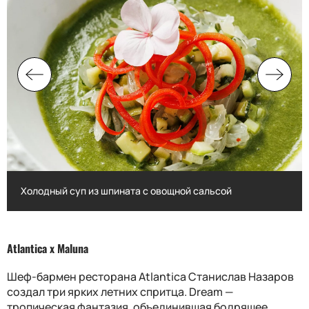
Холодный суп из шпината с овощной сальсой
Холодный суп из шпината с овощной сальсой
Atlantica
х Maluna
Шеф-бармен ресторана
Atlantica
Станислав Назаров
создал три ярких летних спритца.
Dream
—
тропическая фантазия, объединившая бодрящее