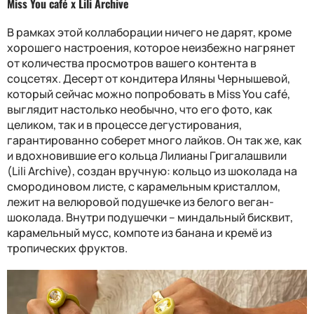
Miss You café x Lili Archive
В рамках этой коллаборации ничего не дарят, кроме
хорошего настроения, которое неизбежно нагрянет
от количества просмотров вашего контента в
соцсетях. Десерт от кондитера Иляны Чернышевой,
который сейчас можно попробовать в Miss You caf
é
,
выглядит настолько необычно, что его фото, как
целиком, так и в процессе дегустирования,
гарантированно соберет много лайков.
Он так же, как
и вдохновившие его кольца Лилианы Григалашвили
(
Lili Archive
), создан вручную: кольцо из шоколада на
смородиновом листе, с карамельным кристаллом,
лежит на велюровой подушечке из белого веган-
шоколада. Внутри подушечки – миндальный бисквит,
карамельный мусс, компоте из банана и кремё из
тропических фруктов.