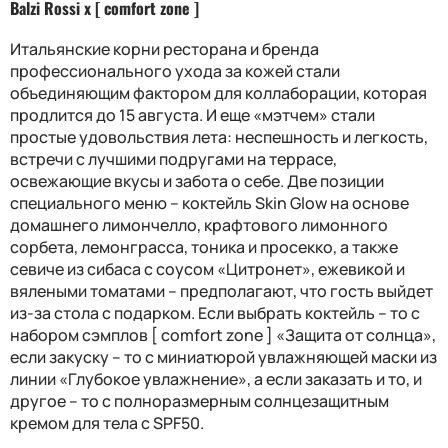
Balzi Rossi x [ comfort zone ]
Итальянские корни ресторана и бренда
профессионального ухода за кожей стали
объединяющим фактором для коллаборации, которая
продлится до 15 августа. И еще «мэтчем» стали
простые удовольствия лета: неспешность и легкость,
встречи с лучшими подругами на террасе,
освежающие вкусы и забота о себе. Две позиции
специального меню – коктейль
Skin Glow
на основе
домашнего лимончелло, крафтового лимонного
сорбета, лемонграсса, тоника и просекко, а также
севиче из сибаса с соусом «Цитронет», ежевикой и
вялеными томатами – предполагают, что гость выйдет
из-за стола с подарком. Если выбрать коктейль – то с
набором сэмплов [
comfort zone
] «Защита от солнца»,
если закуску – то с миниатюрой увлажняющей маски из
линии «Глубокое увлажнение», а если заказать и то, и
другое – то с полноразмерным солнцезащитным
кремом для тела с
SPF
50.