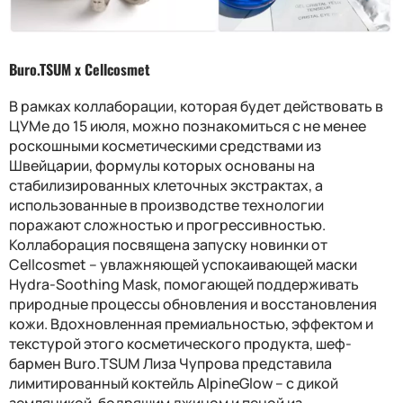
Buro.TSUM x Cellcosmet
В рамках коллаборации, которая будет действовать в
ЦУМе до 15 июля, можно познакомиться с не менее
роскошными косметическими средствами из
Швейцарии, формулы которых основаны на
стабилизированных клеточных экстрактах, а
использованные в производстве технологии
поражают сложностью и прогрессивностью.
Коллаборация посвящена запуску новинки от
Cellcosmet
– увлажняющей успокаивающей маски
Hydra
-
Soothing Mask
, помогающей поддерживать
природные процессы обновления и восстановления
кожи. Вдохновленная премиальностью, эффектом и
текстурой этого косметического продукта, шеф-
бармен
Buro
.
TSUM
Лиза Чупрова представила
лимитированный коктейль
AlpineGlow
– с дикой
земляникой, бодрящим джином и пеной из