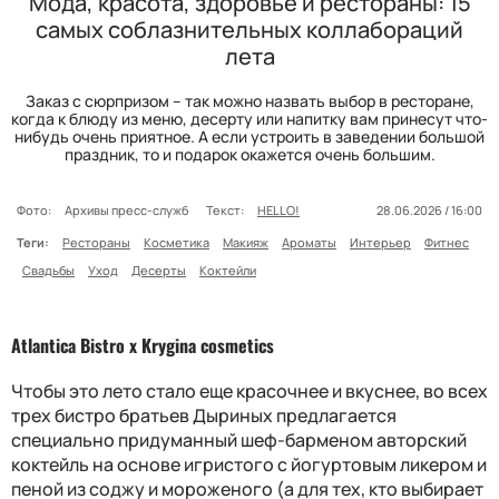
Мода, красота, здоровье и рестораны: 15
самых соблазнительных коллабораций
лета
Заказ с сюрпризом – так можно назвать выбор в ресторане,
когда к блюду из меню, десерту или напитку вам принесут что-
нибудь очень приятное. А если устроить в заведении большой
праздник, то и подарок окажется очень большим.
Фото:
Архивы пресс-служб
Текст:
HELLO!
28.06.2026 / 16:00
Теги:
Рестораны
Косметика
Макияж
Ароматы
Интерьер
Фитнес
Свадьбы
Уход
Десерты
Коктейли
Atlantica Bistro
х
Krygina cosmetics
Чтобы это лето стало еще красочнее и вкуснее, во всех
трех бистро братьев Дыриных предлагается
специально придуманный шеф-барменом авторский
коктейль на основе игристого с йогуртовым ликером и
пеной из соджу и мороженого (а для тех, кто выбирает