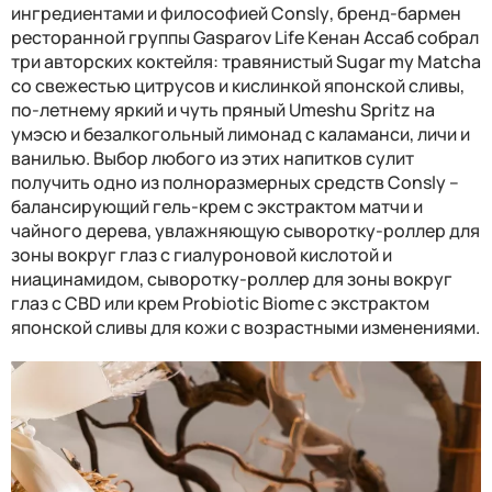
ингредиентами и философией
Consly
, бренд-бармен
ресторанной группы
Gasparov Life
Кенан Ассаб собрал
три авторских коктейля: травянистый
Sugar my Matcha
со свежестью цитрусов и кислинкой японской сливы,
по-летнему яркий и чуть пряный
Umeshu Spritz
на
умэсю и безалкогольный лимонад с каламанси, личи и
ванилью. Выбор любого из этих напитков сулит
получить одно из полноразмерных средств
Consly
–
балансирующий гель-крем с экстрактом матчи и
чайного дерева, увлажняющую сыворотку-роллер для
зоны вокруг глаз с гиалуроновой кислотой и
ниацинамидом, сыворотку-роллер для зоны вокруг
глаз с CBD или крем Probiotic Biome с экстрактом
японской сливы для кожи с возрастными изменениями.