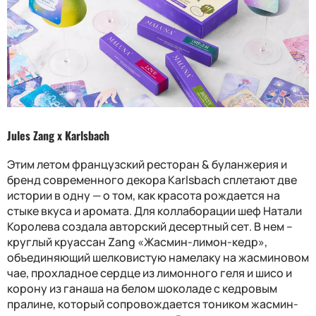
Jules Zang x Karlsbach
Этим летом французский ресторан & буланжерия и
бренд современного декора
Karlsbach
сплетают две
истории в одну — о том, как красота рождается на
стыке вкуса и аромата. Для коллаборации шеф Натали
Королева создала авторский десертный сет. В нем –
круглый круассан Zang «Жасмин-лимон-кедр»,
объединяющий шелковистую намелаку на жасминовом
чае, прохладное сердце из лимонного геля и шисо и
корону из ганаша на белом шоколаде с кедровым
пралине, который сопровождается тоником жасмин-