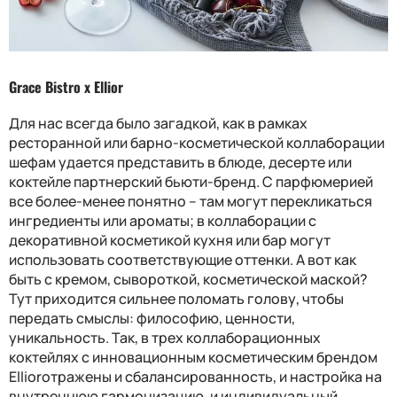
Grace Bistro x Ellior
Для нас всегда было загадкой, как в рамках
ресторанной или барно-косметической коллаборации
шефам удается представить в блюде, десерте или
коктейле партнерский бьюти-бренд. С парфюмерией
все более-менее понятно – там могут перекликаться
ингредиенты или ароматы; в коллаборации с
декоративной косметикой кухня или бар могут
использовать соответствующие оттенки. А вот как
быть с кремом, сывороткой, косметической маской?
Тут приходится сильнее поломать голову, чтобы
передать смыслы: философию, ценности,
уникальность. Так, в трех коллаборационных
коктейлях с инновационным косметическим брендом
Ellior
отражены и сбалансированность, и настройка на
внутреннюю гармонизацию, и индивидуальный