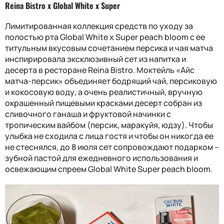
Reina Bistro x Global White x Super
Лимитированная коллекция средств по уходу за
полостью рта Global White x Super peach bloom с ее
титульным вкусовым сочетанием персика и чая матча
инспирировала эксклюзивный сет из напитка и
десерта в ресторане
Reina Bistro
. Моктейль «Айс
матча-персик» объединяет бодрящий чай, персиковую
и кокосовую воду, а очень реалистичный, вручную
окрашенный пищевыми красками десерт собран из
сливочного ганаша и фруктовой начинки с
тропическим вайбом (персик, маракуйя, юдзу). Чтобы
улыбка не сходила с лица гостя и чтобы он никогда ее
не стеснялся, до 8 июля сет сопровождают подарком –
зубной пастой для ежедневного использования и
освежающим спреем
Global White Super peach bloom
.