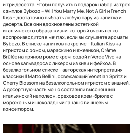
и три десерта. Чтобы получить в подарок набор из трех
сэмплов
Bybozo
–
Will You Marry Me
,
Not A Girl
и
French
Kiss
– достаточно выбрать любую пару из напитка и
десерта. Все они вдохновлены эстетикой
итальянского образа жизни, который очень легко
воспроизводится в мечтах, если вы слушаете ароматы
Bybozo
. В списке напитков покрепче –
Italian Kiss
на
игристом с ромом, мараскино и ежевикой,
Cr
è
me
Br
û
l
é
e
на пряном роме с крем-содой и
Verde Vivo
на
основе кальвадоса с ликером из киви и фейхоа. В
безалкогольном списке – авторская интерпретация
классики
Il Matto Bellini
, освежающий
Venetian Spritz
и
Cherry Blossom
на безалкогольном игристом с вишней.
А десертную часть меню составили высоченный
итальянский наполеон, ореховое крем-брюле с
мороженым и шоколадный ганаш с вишневым
конфитюром.