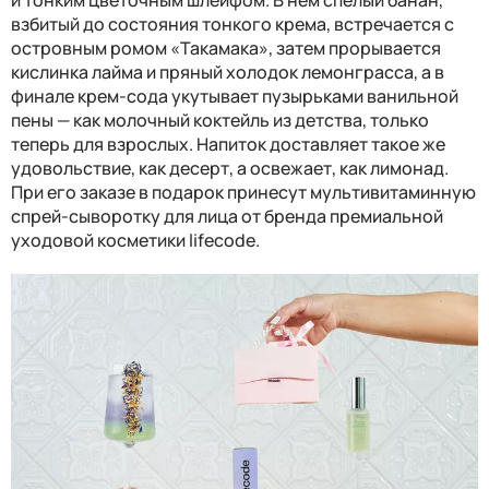
и тонким цветочным шлейфом. В нем спелый банан,
взбитый до состояния тонкого крема, встречается с
островным ромом «Такамака», затем прорывается
кислинка лайма и пряный холодок лемонграсса, а в
финале крем-сода укутывает пузырьками ванильной
пены — как молочный коктейль из детства, только
теперь для взрослых. Напиток доставляет такое же
удовольствие, как десерт, а освежает, как лимонад.
При его заказе в подарок принесут мультивитаминную
спрей-сыворотку для лица от бренда премиальной
уходовой косметики
lifecode
.