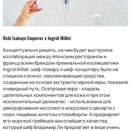
Oshi Izakaya Emperor x Ingrid Millet
Концептуально решить, на чем будет выстроена
коллаборация между японским рестораном и
французским брендом премиальной космецевтики
Ingrid Millet
, шеф-повару и шеф-кондитеру было не
слишком сложно: омолаживающие средства,
созданные на основе экстракта черной икры, показали
очевидный путь. Осетровая икра – кладезь
целительных компонентов для кожи и при этом
исключительный деликатес – использована для
декорирования муссового кокосового десерта с
нори, пищевым золотом и пломбиром. А предваряет
его морской гребешок высочайшего качества,
который шеф Владимир Ли предлагает в виде очень