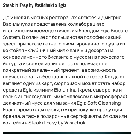
Steak it Easy by Vasilchuki x Egia
До 2 июля в мясных ресторанах Алексея и Дмитрия
Васильчуков представлена коллаборация с
итальянским космецевтическим брендом Egia Biocare
System
.
В отличие от большинства подобных акций,
здесь при заказе летнего лимитированного дуэта из
коктейля «Клубничный милк-панч» и десерта на
основе лимонного бисквита с муссом из греческого
йогурта и свежей малиной гость получает не
конкретный заявленный презент, а возможность
поучаствовать в беспроигрышной лотерее.
Когда он
вытянет одну из карт, сюрпризом может стать набор
средств
Egia
из линии
Biolumina
(крем, сыворотка и
гель с антиоксидантным комплексом в микросферах),
деликатный мусс для умывания
Egia Soft Cleansing
Foam
, промокоды на скидку при покупке продукции
бренда, а также подарочные сертификаты, блюда или
коктейли в
Steak it Easy by Vasilchuki
.