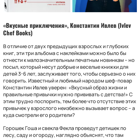
«Вкусные приключения», Константин Ивлев (
Ivlev
Chef Books
)
В отличие от двух предыдущих взрослых и глубоких
книг, эти три альбома с наклейками можно было бы
отнести к малозначительным печатным новинкам – но
посыл, который несут добрые и веселые книжки для
детей 3-6 лет, заслуживает того, чтобы серьезно о них
говорить. Известный и любимый народом шеф-повар
Константин Ивлев уверен: «Вкусный образ жизни и
правильные привычки нужно прививать с детства!» С
этим трудно поспорить, тем более что отсутствие этих
привычек у взрослого неизбежно вызывает вопрос – а
куда смотрели его родители?
Горошек Гоша и свекла Фекла проведут детишек по
лесу, саду и огороду, наглядно объяснят, что там