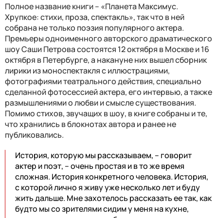
Полное название книги – «Планета Максимус.
Хрупкое: стихи, проза, спектакль», так что в ней
собрана не только поэзия популярного актера.
Премьеры одноименного авторского драматического
шоу Саши Петрова состоятся 12 октября в Москве и 16
октября в Петербурге, а накануне них вышел сборник
лирики из моноспектакля с иллюстрациями,
фотографиями театрального действия, специально
сделанной фотосессией актера, его интервью, а также
размышлениями о любви и смысле существования.
Помимо стихов, звучащих в шоу, в книге собраны и те,
что хранились в блокнотах автора и ранее не
публиковались.
История, которую мы рассказываем, – говорит
актер и поэт, – очень простая и в то же время
сложная. История конкретного человека. История,
с которой лично я живу уже несколько лет и буду
жить дальше. Мне захотелось рассказать ее так, как
будто мы со зрителями сидим у меня на кухне,