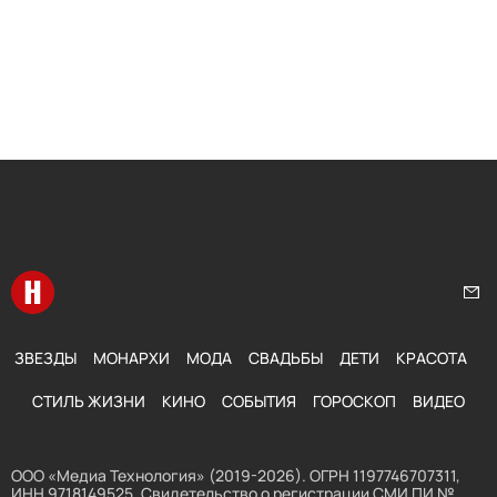
Перейти на главную
Нап
ЗВЕЗДЫ
МОНАРХИ
МОДА
СВАДЬБЫ
ДЕТИ
КРАСОТА
СТИЛЬ ЖИЗНИ
КИНО
СОБЫТИЯ
ГОРОСКОП
ВИДЕО
ООО «Медиа Технология» (2019-2026). ОГРН 1197746707311,
ИНН 9718149525. Свидетельство о регистрации СМИ ПИ №