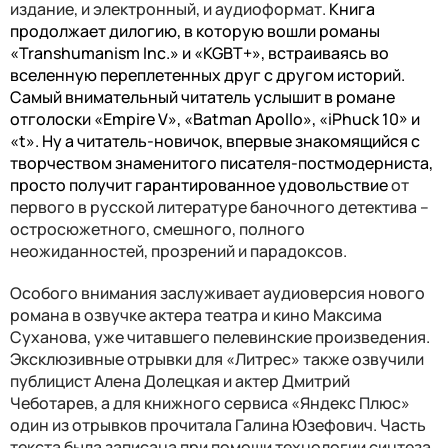
издание, и электронный, и аудиоформат.
Книга
продолжает дилогию, в которую вошли романы
«Transhumanism Inc.» и «KGBT+», встраиваясь во
вселенную переплетенных друг с другом историй.
Самый внимательный читатель услышит в романе
отголоски «Empire V», «Batman Apollo», «iPhuck 10» и
«t». Ну а читатель-новичок, впервые знакомящийся с
творчеством знаменитого писателя-постмодерниста,
просто получит гарантированное удовольствие
от
первого в русской литературе баночного детектива –
остросюжетного, смешного, полного
неожиданностей, прозрений и парадоксов.
Особого внимания заслуживает аудиоверсия нового
романа в озвучке актера театра и кино Максима
Суханова, уже читавшего пелевинские произведения.
Эксклюзивные отрывки для «Литрес» также озвучили
публицист Алена Долецкая и актер Дмитрий
Чеботарев, а для книжного сервиса «Яндекс Плюс»
один из отрывков прочитала Галина Юзефович. Часть
текста была записана при помощи технологии синтеза