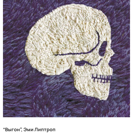
“Выгон”, Эми Липтроп