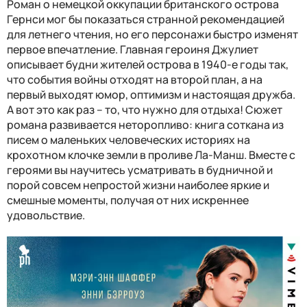
Роман о немецкой оккупации британского острова
Гернси мог бы показаться странной рекомендацией
для летнего чтения, но его персонажи быстро изменят
первое впечатление. Главная героиня Джулиет
описывает будни жителей острова в 1940-е годы так,
что события войны отходят на второй план, а на
первый выходят юмор, оптимизм и настоящая дружба.
А вот это как раз – то, что нужно для отдыха! Сюжет
романа развивается неторопливо: книга соткана из
писем о маленьких человеческих историях на
крохотном клочке земли в проливе Ла-Манш. Вместе с
героями вы научитесь усматривать в будничной и
порой совсем непростой жизни наиболее яркие и
смешные моменты, получая от них искреннее
удовольствие.