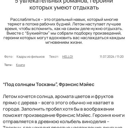
5 увлекательных романов, героини
которых умеют отдыхать
Расслабляться – это отдельный навык, который многие
теряют в потоке рабочих будней. Летом наступает лучшее
время, чтобы вспомнить, как на самом деле нужно отдыхать.
Вместе с “Букмейтом” мы собрали подборку произведений,
героини которых могут вдохновить вас наслаждаться каждым
мгновением жизни.
Фото:
Кадры из фильмов
Текст:
HELLO!
11.07.2024 / 11:20
Теги:
Книги
“Под солнцем Тосканы”, Фрэнсис Мэйес
Летом хочется солнца, аромата цветов и фруктов
прямо с дерева – всего этого обычно не хватает в
городе. Заполнить пробел хотя бы в воображении
поможет произведение Френсис Мэйес. Героиня книги
отправляется в древнюю колыбель виноделия –
Тоскану, где находит простые наслаждения: вкусную