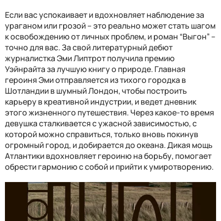
Если вас успокаивает и вдохновляет наблюдение за
ураганом или грозой – это реально может стать шагом
к освобождению от личных проблем, и роман “Выгон” –
точно для вас. За свой литературный дебют
журналистка Эми Липтрот получила премию
Уэйнрайта за лучшую книгу о природе. Главная
героиня Эми отправляется из тихого городка в
Шотландии в шумный Лондон, чтобы построить
карьеру в креативной индустрии, и ведет дневник
этого жизненного путешествия. Через какое-то время
девушка сталкивается с ужасной зависимостью, с
которой можно справиться, только вновь покинув
огромный город, и добирается до океана. Дикая мощь
Атлантики вдохновляет героиню на борьбу, помогает
обрести гармонию с собой и прийти к умиротворению.