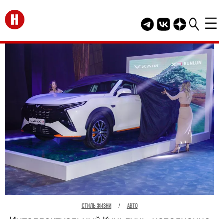
Перейти на главную
Telegram канал HEL
Группа HELLO В
Канал HELLO
СТИЛЬ ЖИЗНИ
/
АВТО