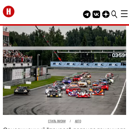
Перейти на главную
Telegram канал HEL
Группа HELLO В
Канал HELLO
СТИЛЬ ЖИЗНИ
/
АВТО