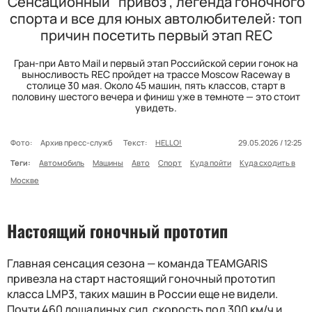
Сенсационный "привоз", легенда гоночного
спорта и все для юных автолюбителей: топ
причин посетить первый этап REC
Гран-при Авто Mail и первый этап Российской серии гонок на
выносливость REC пройдет на трассе Moscow Raceway в
столице 30 мая. Около 45 машин, пять классов, старт в
половину шестого вечера и финиш уже в темноте — это стоит
увидеть.
Фото:
Архив пресс-служб
Текст:
HELLO!
29.05.2026 / 12:25
Теги:
Автомобиль
Машины
Авто
Спорт
Куда пойти
Куда сходить в
Москве
Настоящий гоночный прототип
Главная сенсация сезона — команда TEAMGARIS
привезла на старт настоящий гоночный прототип
класса LMP3, таких машин в России еще не видели.
Почти 460 лошадиных сил, скорость под 300 км/ч и