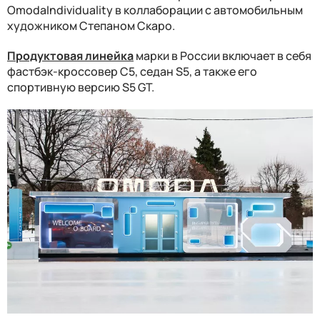
OmodaIndividuality в коллаборации с автомобильным
художником Степаном Скаро.
Продуктовая линейка
марки в России включает в себя
фастбэк-кроссовер C5, седан S5, а также его
спортивную версию S5 GT.