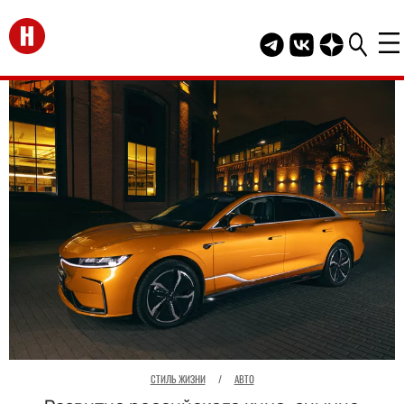
Перейти на главную
Telegram канал HEL
Группа HELLO В
Канал HELLO
СТИЛЬ ЖИЗНИ
/
АВТО