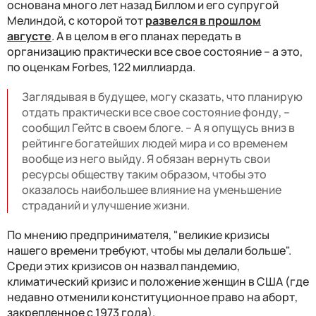
основана много лет назад Биллом и его супругой
Мелиндой, с которой тот
развелся в прошлом
августе
. А в целом в его планах передать в
организацию практически все свое состояние – а это,
по оценкам Forbes, 122 миллиарда.
Заглядывая в будущее, могу сказать, что планирую
отдать практически все свое состояние фонду, –
сообщил Гейтс в своем блоге. – А я опущусь вниз в
рейтинге богатейших людей мира и со временем
вообще из него выйду. Я обязан вернуть свои
ресурсы обществу таким образом, чтобы это
оказалось наибольшее влияние на уменьшение
страданий и улучшение жизни.
По мнению предпринимателя, "великие кризисы
нашего времени требуют, чтобы мы делали больше".
Среди этих кризисов он назвал пандемию,
климатический кризис и положение женщин в США (где
недавно отменили конституционное право на аборт,
закрепленное с 1973 года).