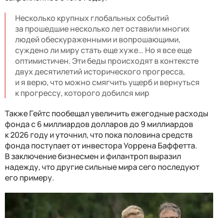
Несколько крупных глобальных событий
за прошедшие несколько лет оставили многих
людей обескураженными и вопрошающими,
суждено ли миру стать еще хуже… Но я все еще
оптимистичен. Эти беды происходят в контексте
двух десятилетий исторического прогресса,
и я верю, что можно смягчить ущерб и вернуться
к прогрессу, которого добился мир
Также Гейтс пообещал увеличить ежегодные расходы
фонда с 6 миллиардов долларов до 9 миллиардов
к 2026 году и уточнил, что пока половина средств
фонда поступает от инвестора Уоррена Баффетта.
В заключение бизнесмен и филантроп выразил
надежду, что другие сильные мира сего последуют
его примеру.