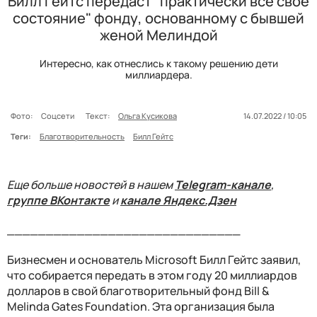
Билл Гейтс передаст "практически все свое
состояние" фонду, основанному с бывшей
женой Мелиндой
Интересно, как отнеслись к такому решению дети
миллиардера.
Фото:
Соцсети
Текст:
Ольга Кусикова
14.07.2022 / 10:05
Теги:
Благотворительность
Билл Гейтс
Еще больше новостей в нашем
Telegram-канале
,
группе ВКонтакте
и
канале Яндекс.Дзен
______________________________
Бизнесмен и основатель Microsoft Билл Гейтс заявил,
что собирается передать в этом году 20 миллиардов
долларов в свой благотворительный фонд Bill &
Melinda Gates Foundation. Эта организация была