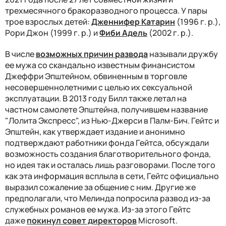
трехмесячного бракоразводного процесса. У пары
трое взрослых детей:
Дженнифер Катарин
(1996 г. р.),
Рори Джон (1999 г. р.) и
Фиби Адель
(2002 г. р.).
В числе
возможных причин развода
называли дружбу
ее мужа со скандально известным финансистом
Джеффри Эпштейном, обвиненным в торговле
несовершеннолетними с целью их сексуальной
эксплуатации. В 2013 году Билл также летал на
частном самолете Эпштейна, получившем название
"Лолита Экспресс", из Нью-Джерси в Палм-Бич. Гейтс и
Эпштейн, как утверждает издание и анонимно
подтверждают работники фонда Гейтса, обсуждали
возможность создания благотворительного фонда,
но идея так и осталась лишь разговорами. После того
как эта информация всплыла в сети, Гейтс официально
выразил сожаление за общение с ним. Другие же
предполагали, что Мелинда попросила развод из-за
служебных романов ее мужа. Из-за этого Гейтс
даже
покинул совет директоров
Microsoft.