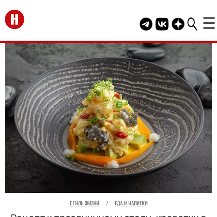
Перейти на главную
Telegram канал HEL
Группа HELLO В
Канал HELLO
СТИЛЬ ЖИЗНИ
/
ЕДА И НАПИТКИ