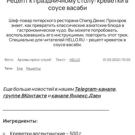
Рецепт к праздничному столу: креветки в
соусе васаби
Шеф-повар питерского ресторана Chang Денис Прохоров
знает, как превратить классические азиатские блюда в
гастрономическое чудо. Вы можете попробовать,
воспользовавшись его инструкциями, повторить этот трюк.
Специально для читателей HELLO.RU – рецепт креветок в
соусе васаби.
Фото:
Архивы пресс-служб
Текст:
HELLO
01.05.2022 / 10:00
Теги:
Еда
Рецепты
Еще больше новостей в нашем
Telegram-канале
,
группе ВКонтакте
и
канале Яндекс.Дзен
________________________________
Ингредиенты:
Креветки аргентинские – 500 г