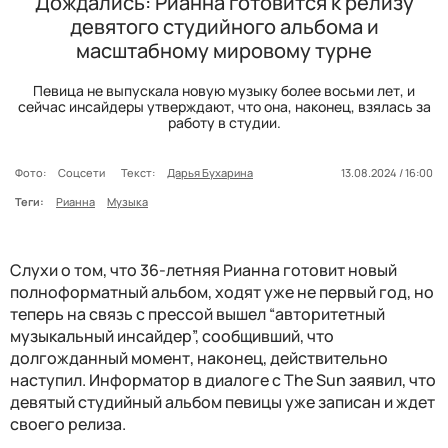
Дождались: Рианна готовится к релизу
девятого студийного альбома и
масштабному мировому турне
Певица не выпускала новую музыку более восьми лет, и
сейчас инсайдеры утверждают, что она, наконец, взялась за
работу в студии.
Фото:
Соцсети
Текст:
Дарья Бухарина
13.08.2024 / 16:00
Теги:
Рианна
Музыка
Слухи о том, что 36-летняя Рианна готовит новый
полноформатный альбом, ходят уже не первый год, но
теперь на связь с прессой вышел “авторитетный
музыкальный инсайдер”, сообщивший, что
долгожданный момент, наконец, действительно
наступил. Информатор в диалоге с The Sun заявил, что
девятый студийный альбом певицы уже записан и ждет
своего релиза.