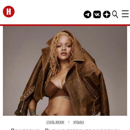
Перейти на главную
Telegram канал HEL
Группа HELLO В
Канал HELLO
СТИЛЬ ЖИЗНИ
/
МУЗЫКА