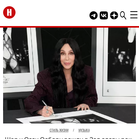
Перейти на главную
Telegram канал HEL
Группа HELLO В
Канал HELLO
СТИЛЬ ЖИЗНИ
/
МУЗЫКА