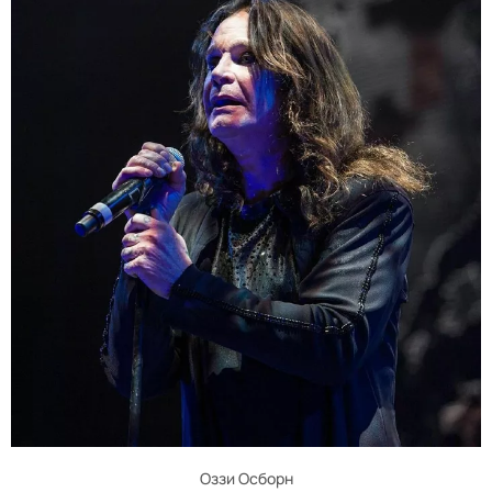
Оззи Осборн