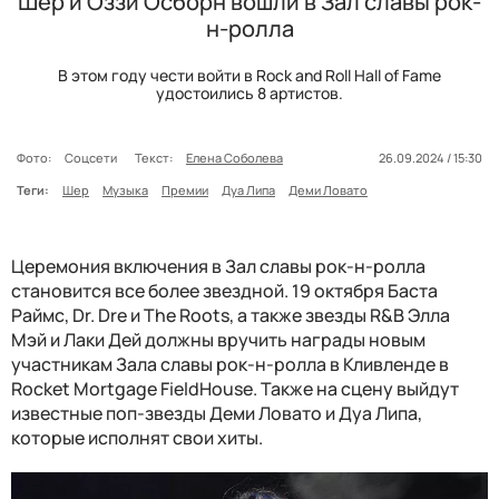
Шер и Оззи Осборн вошли в Зал славы рок-
н-ролла
В этом году чести войти в Rock and Roll Hall of Fame
удостоились 8 артистов.
Фото:
Соцсети
Текст:
Елена Соболева
26.09.2024 / 15:30
Теги:
Шер
Музыка
Премии
Дуа Липа
Деми Ловато
Церемония включения в Зал славы рок-н-ролла
становится все более звездной. 19 октября Баста
Раймс, Dr. Dre и The Roots, а также звезды R&B Элла
Мэй и Лаки Дей должны вручить награды новым
участникам Зала славы рок-н-ролла в Кливленде в
Rocket Mortgage FieldHouse. Также на сцену выйдут
известные поп-звезды Деми Ловато и Дуа Липа,
которые исполнят свои хиты.