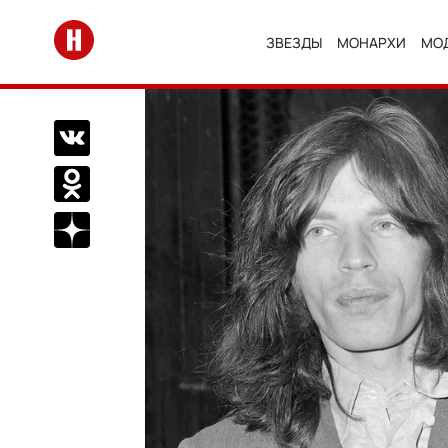
Перейти на главную
ЗВЕЗДЫ
МОНАРХИ
МО
Поделиться Вконтакте
Поделиться в Одноклассниках
Подписаться на нас в Дзен