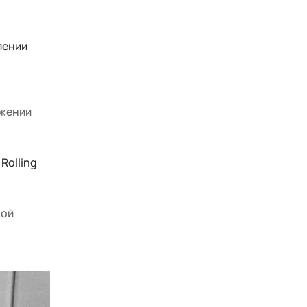
лении
ужении
Rolling
ной
о