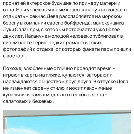
прочат ей актерское будущие по примеру матери и
отца. Но и успешным юным красоткам нужно когда-то
отдыхать – сейчас Дева расслабляется на морском
берегу в компании своего бойфренда, манекенщика
Луки Саландры, с которым встречается уже более
двух лет. Накануне молодой человек опубликовал в
своем блоге серию редких романтических
фотографий с отдыха, от которых фанаты пары пришли
в восторг.
Похоже, влюбленные отлично проводят время –
играют в карты на пляже, купаются, загорают и
наслаждаются обществом друг друга. В отпуске Дева
не изменяет своему стилю и носит лаконичные
купальники самых модных оттенков сезона –
салатовых и бежевых.