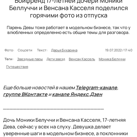
Бойфренд 17-летней дочери Моники
Беллуччи и Венсана Касселя поделился
горячими фото из отпуска
Парень Девы тоже работает в модельном бизнесе, так что у
влюбленных определенно есть общие темы для разговора.
Фото:
Соцсети
Текст:
Дарья Бухарина
19.07.2022 / 17:40
Теги:
Звездные пары
Дети звезд
Венсан Кассель
Моника Белуччи
Путешествия
Еще больше новостей в нашем
Telegram-канале
,
группе ВКонтакте
и
канале Яндекс.Дзен
______________________________
Дочь Моники Белуччи и Венсана Касселя, 17-летняя
Дева, сейчас у всех на слуху. Девушка делает
уверенные шаги в модельном бизнесе, а поклонники