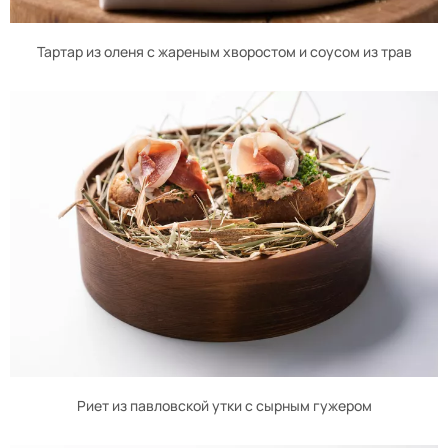
Тартар из оленя с жареным хворостом и соусом из трав
Риет из павловской утки с сырным гужером