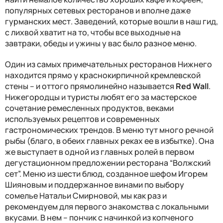
популярных сетевых ресторанов и вполне даже
гурманских мест. Заведений, которые вошли в наш гид,
с лихвой хватит на то, чтобы все выходные на
завтраки, обеды и ужины у вас было разное меню.
Один из самых примечательных ресторанов Нижнего
находится прямо у краснокирпичной кремлевской
стены – и оттого прямолинейно называется
Red Wall
.
Нижегородцы и туристы любят его за мастерское
сочетание ремесленных продуктов, веками
используемых рецептов и современных
гастрономических трендов. В меню тут много речной
рыбы (благо, в обеих главных реках ее в избытке). Она
же выступает в одной из главных ролей в первом
дегустационном предложении ресторана “Волжский
сет”. Меню из шести блюд, созданное шефом Игорем
Шияновым и поддержанное винами по выбору
сомелье Натальи Смирновой, мы как раз и
рекомендуем для первого знакомства с локальными
вкусами. В нем – пончик с начинкой из копченого