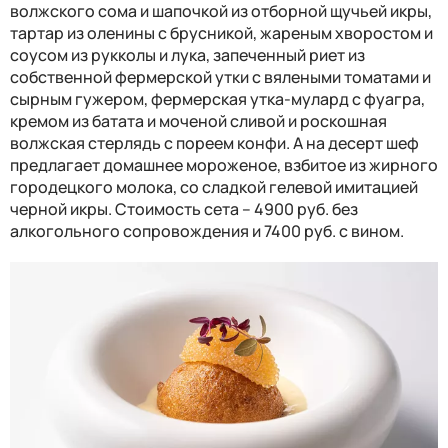
волжского сома и шапочкой из отборной щучьей икры,
тартар из оленины с брусникой, жареным хворостом и
соусом из рукколы и лука, запеченный риет из
собственной фермерской утки с вялеными томатами и
сырным гужером, фермерская утка-мулард с фуагра,
кремом из батата и моченой сливой и роскошная
волжская стерлядь с пореем конфи. А на десерт шеф
предлагает домашнее мороженое, взбитое из жирного
городецкого молока, со сладкой гелевой имитацией
черной икры. Стоимость сета – 4900 руб. без
алкогольного сопровождения и 7400 руб. с вином.