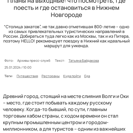
Планы на выходные: что посмотреть, где
поесть и где остановиться в Нижнем
Новгороде
“Столица закатов”, не так давно отметившая 800-летие – одно
из самых привлекательных туристических направлений в
России. Добираться туда легко как из Москвы, так и из Питера,
поэтому HELLO! рекомендует поездку в Нижний как идеальный
маршрут для уикенда.
Фото:
Архивы пресс-служб
Текст:
Татьяна Байдакова
25.01.2024 / 10:00
Теги:
Путешествия
Рестораны
Куда пойти
Еда
Древний город, стоящий на месте слияния Волги и Оки
– место, где стоит побывать каждому русскому
человеку. Когда-то бывший, по сути, главным
торговым хабом страны, с ходом времени он стал
крупным промышленным центром и городом-
миллионником, а для туристов – одним из важнейших