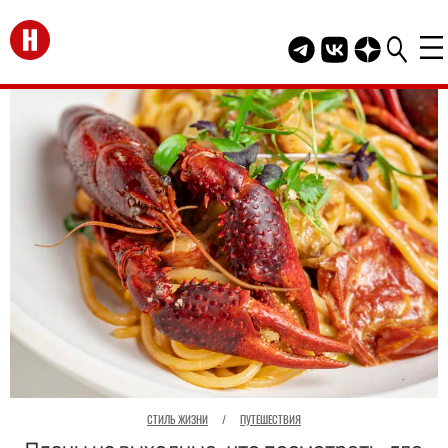
Перейти на главную
Telegram канал HEL
Группа HELLO В
Канал HELLO
СТИЛЬ ЖИЗНИ
/
ПУТЕШЕСТВИЯ