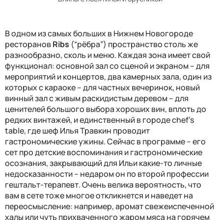
В одном из самых больших в Нижнем Новогороде
ресторанов
Ribs
(“рёбра”) пространство столь же
разнообразно, сколь и меню. Каждая зона имеет свой
функционал: основной зал со сценой и экраном – для
мероприятий и концертов, два камерных зала, один из
которых с караоке – для частных вечеринок, новый
винный зал с живым раскидистым деревом – для
ценителей большого выбора хороших вин, вплоть до
редких винтажей, и единственный в городе chef's
table, где шеф Илья Травкин проводит
гастрономические ужины. Сейчас в программе – его
сет про детские воспоминания и гастрономические
осознания, закрывающий для Ильи какие-то личные
недосказанности – недаром он по второй профессии
гештальт-терапевт. Очень велика вероятность, что
вам в сете тоже многое откликнется и наведет на
переосмысление: например, аромат свежеиспеченной
халы или чуть прихваченного жаром мяса на горячем