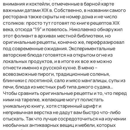
внимания и коктейли, отмеченные в барной карте
важными датами XIX в. Собственно, в названии самого
ресторана также скрыты не номер дома и не
число
столиков: просто тут готовят по книге рецептов XIX
века, отсюда “19” и повелось. Николаенко обнаружил
этот фолиант в архивах местной библиотеки, но
оригинальные рецепты, конечно же, перефразировал
под современные ожидания. Экспериментальные
авторские блюда готовятся на открытом огне из
локальных продуктов, и в итоге их все же можно
отнести именно к русской кухне. В меню –
всевозможные пироги, традиционные соленья,
блинчики с лосятиной, сало и мясо мангалицы, супы из
печи, блюда из местных рыб типа дикого судака…
Чтобы сравнить оригинальные рецепты и то, что перед
ними на тарелке, желающие могут полистать
уникальную книгу, хотя старинный шрифт и
непривычная верстка не дадут вам быстро что-либо
отыскать. Так что лучше сосредоточиться на изучении
необычных антикварных вещиц и мебели, которых