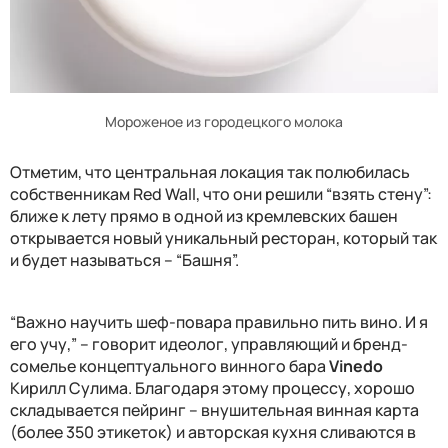
Мороженое из городецкого молока
Отметим, что центральная локация так полюбилась
собственникам
Red Wall
, что они решили “взять стену”:
ближе к лету прямо в одной из кремлевских башен
открывается новый уникальный ресторан, который так
и будет называться – “Башня”.
“Важно научить шеф-повара правильно пить вино. И я
его учу,” – говорит идеолог, управляющий и бренд-
сомелье концептуального винного бара
Vi
n
edo
Кирилл Сулима. Благодаря этому процессу, хорошо
складывается пейринг – внушительная винная карта
(более 350 этикеток) и авторская кухня сливаются в