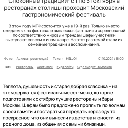
Спокойные традиции: с 1 по 31 октября в
ресторанах столицы проходит Московский
гастрономический фестиваль
В этом году МГФ состоится уже в 19-й раз. Только вместо
ожидаемых на фестивале выплесков фантазии и соревнований
по соответствию мировым трендам шефы-участники
выступают совсем в ином жанре. На этот раз темой стали их
семейные традиции и воспоминания.
Фото:
Архивы пресс-служб
Текст:
HELLO!
01.10.2024 / 16:00
Теги:
Рестораны
Фестивали
Куда пойти
Куда сходить в Москве
Теплота, душевность и старая добрая классика – на
этом держатся фестивальные сет-меню, которые
подготовили к октябрю лучшие рестораны и бары
Москвы. Шефам было предложено проплыть по волнам
своей памяти и постараться передать через еду то
прекрасное, что они вынесли из детства и юности, из
родного дома, из общения с самыми близкими.