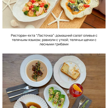
Ресторан-яхта “Ласточка”: домашний салат оливье с
телячьим языком; равиоли с уткой; телячьи щечки с
лесными грибами