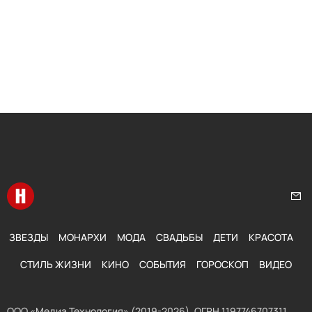
Перейти на главную
Нап
ЗВЕЗДЫ
МОНАРХИ
МОДА
СВАДЬБЫ
ДЕТИ
КРАСОТА
СТИЛЬ ЖИЗНИ
КИНО
СОБЫТИЯ
ГОРОСКОП
ВИДЕО
ООО «Медиа Технология» (2019-2026). ОГРН 1197746707311,