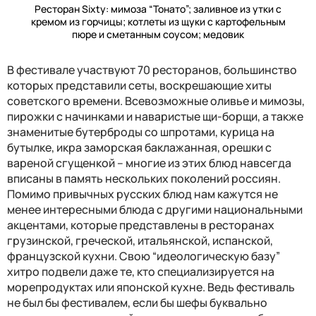
Ресторан
Sixty
:
мимоза “Тонато”; заливное из утки с
кремом из горчицы; котлеты из щуки с картофельным
пюре и сметанным соусом; медовик
В фестивале участвуют 70 ресторанов, большинство
которых представили сеты, воскрешающие хиты
советского времени. Всевозможные оливье и мимозы,
пирожки с начинками и наваристые щи-борщи, а также
знаменитые бутерброды со шпротами, курица на
бутылке, икра заморская баклажанная, орешки с
вареной сгущенкой – многие из этих блюд навсегда
вписаны в память нескольких поколений россиян.
Помимо привычных русских блюд нам кажутся не
менее интересными блюда с другими национальными
акцентами, которые представлены в ресторанах
грузинской, греческой, итальянской, испанской,
французской кухни. Свою “идеологическую базу”
хитро подвели даже те, кто специализируется на
морепродуктах или японской кухне. Ведь фестиваль
не был бы фестивалем, если бы шефы буквально