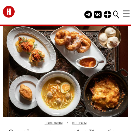
Перейти на главную
Telegram канал HEL
Группа HELLO В
Канал HELLO
СТИЛЬ ЖИЗНИ
/
РЕСТОРАНЫ