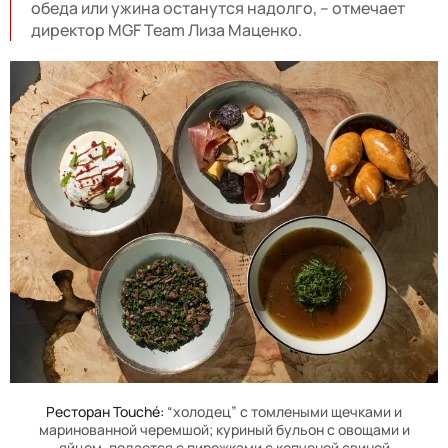
обеда или ужина останутся надолго, – отмечает
директор MGF Team Лиза Маценко.
Ресторан
Touch
é:
“холодец” с томлеными щечками и
маринованной черемшой; куриный бульон с овощами и
яйцом, подается с пирожками с копченой свиной