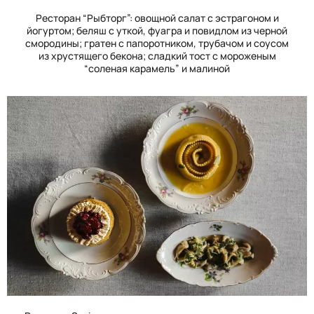
Ресторан “Рыбторг”: овощной салат с эстрагоном и
йогуртом; беляш с уткой, фуагра и повидлом из черной
смородины; гратен с папоротником, трубачом и соусом
из хрустящего бекона; сладкий тост с мороженым
“соленая карамель” и малиной