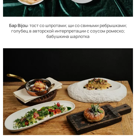
Бар
Bijou
:
тост со шпротами; щи со свиными ребрышками;
голубец в авторской интерпретации с соусом ромеско;
бабушкина шарлотка