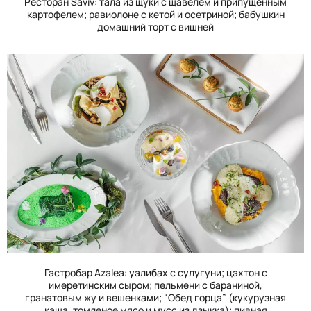
Ресторан
Saviv
: тала из щуки с щавелем и припущенным
картофелем; равиолоне с кетой и осетриной; бабушкин
домашний торт с вишней
Гастробар Azalea: уалибах с сулугуни; цахтон с
имеретинским сыром; пельмени с бараниной,
гранатовым жу и вешенками; “Обед горца” (кукурузная
каша, томленое мясо и мусс из дзыкка); пивная