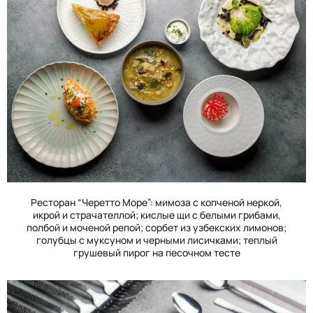
Ресторан “Черетто Море”: мимоза с копченой неркой,
икрой и страчателлой; кислые щи с белыми грибами,
полбой и моченой репой; сорбет из узбекских лимонов;
голубцы с муксуном и черными лисичками; теплый
грушевый пирог на песочном тесте