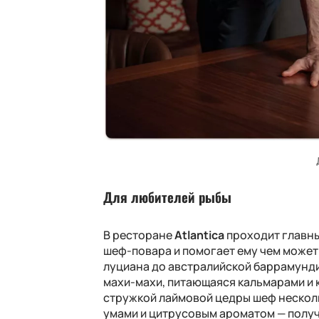
Для любителей рыбы
В ресторане
Atlantica
проходит главн
шеф
-повара
и помогает ему чем может
луциана до австралийской баррамунди
махи
-махи,
питающаяся кальмарами и 
стружкой лаймовой цедры шеф нескол
умами и цитрусовым ароматом — получ