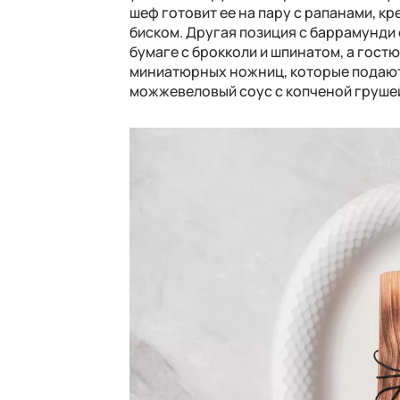
шеф готовит ее на пару с рапанами
,
кр
биском
.
Другая позиция с баррамунди 
бумаге с брокколи и шпинатом
,
а гост
миниатюрных ножниц, которые
подают
можжевеловый соус с копченой груше