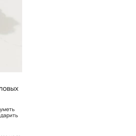
еловых
 уметь
 дарить