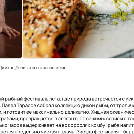
Джихан Дениз и его мясное меню
ый рыбный фестиваль лета
,
где природа встречается с ис
.
Павел Тарасов собрал коллекцию дикой рыбы, от тропич
, и готовит ее максимально деликатно
.
Хищная океаничес
крабами
,
превращается в элегантное сашими: слайсы с то
ько часов выдерживает на водорослях комбу; рыба напи
ается предельно чистая подача
.
Звезда фестиваля – бар