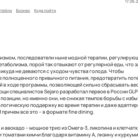
17.06.
ктейли
Бизнес
Куда пойти
анизмом, последователи ныне модной терапии, регулирую
метаболизма, порой так отвыкают от регулярной еды, что 
икуда не деваются с уходом чувства голода. Чтобы
е полноценного привычного питания, предотвратить пот
й в ходе программы, позволяющей сильно сбрасывать вес
мощи специалистов
Sejaro
разработал первое в России
GLP
и позиции, но именно они, не снижая темпов борьбы с изб
ологическую поддержку во время терапии и даже адапти
 причем все это – в формате
fine dining
.
 авокадо – мощное трио из Омега-3, ликопина и клетчатки
 томатами кимчи благодаря витамину А, лизину и куркум