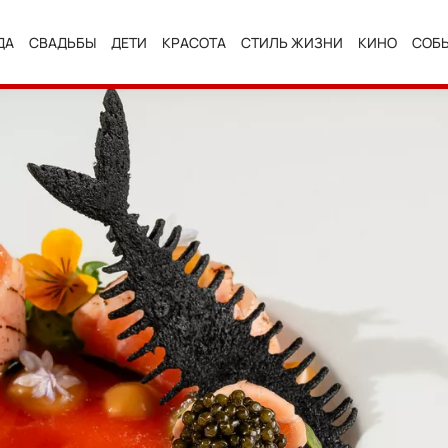
ДА
СВАДЬБЫ
ДЕТИ
КРАСОТА
СТИЛЬ ЖИЗНИ
КИНО
СОБ