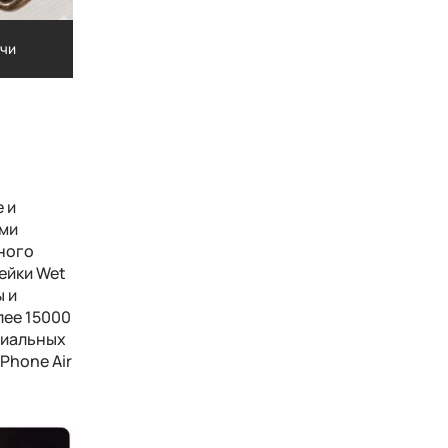
мчи
Сорбет из красных апельсинов, лимон
ты кимчи
Сорбет из красных апельсинов, лимон
 и
ими
чного
тейки
Wet
ы и
лее 15000
циальных
iPhone Air