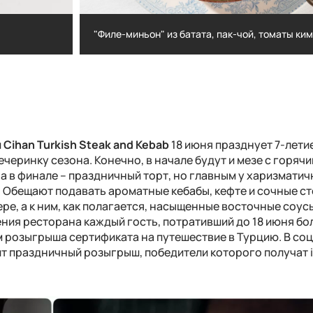
"Филе-миньон" из батата, пак-чой, томаты ки
"Филе-миньон" из батата, пак-чой, тома
и
Cihan Turkish Steak and Kebab
18 июня празднует 7-летие
черинку сезона. Конечно, в начале будут и мезе с горяч
 а в финале – праздничный торт, но главным у харизмати
. Обещают подавать ароматные кебабы, кефте и сочные с
ре, а к ним, как полагается, насыщенные восточные соус
ния ресторана каждый гость, потративший до 18 июня бо
ом розыгрыша сертификата на путешествие в Турцию. В со
ит праздничный розыгрыш, победители которого получат