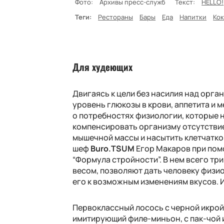
Фото:
Архивы пресс-служб
Текст:
HELLO!
Теги:
Рестораны
Бары
Еда
Напитки
Ко
Для худеющих
Двигаясь к цели без насилия над орг
уровень глюкозы в крови, аппетита и 
о потребностях физиологии, которые н
компенсировать организму отсутстви
мышечной массы и насытить клетчатко
шеф
Buro
.
TSUM
Егор Макаров при по
“Формула стройности”. В нем всего тр
весом, позволяют дать человеку физи
его к возможным изменениям вкусов. И
Первоклассный лосось с черной икрой и
имитирующий филе-миньон, с пак-чой и