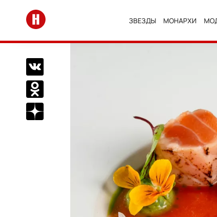
Перейти на главную
ЗВЕЗДЫ
МОНАРХИ
МО
Поделиться Вконтакте
Поделиться в Одноклассниках
Подписаться на нас в Дзен