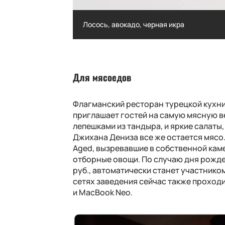
н
Лосось, авокадо, черная икра
лимон
Лосось, авокадо, черная икра
Для мясоедов
Флагманский ресторан турецкой кухн
приглашает гостей на самую мясную ве
лепешками из тандыра, и яркие салаты,
Джихана Дениза все же остается мясо
Aged
, вызревавшие в собственной каме
отборные овощи. По случаю дня рожде
руб., автоматически станет участник
сетях заведения сейчас также проход
и
MacBook Neo
.