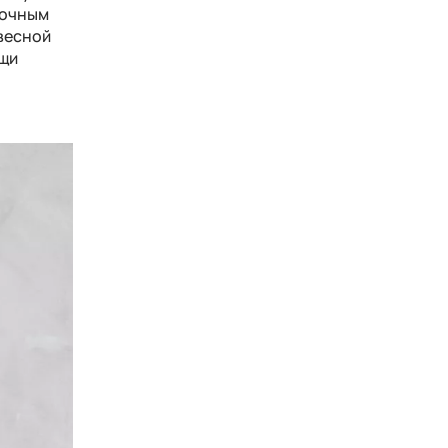
вочным
евесной
ощи