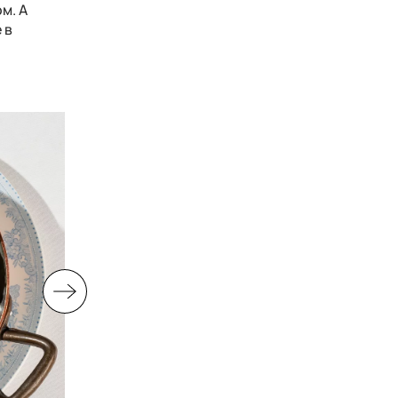
м. А
 в