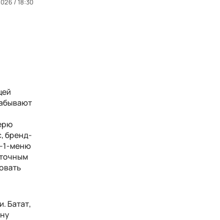
2026 / 18:30
щей
забывают
ерю
, бренд-
-1-меню
ыточным
ровать
. Батат,
ину