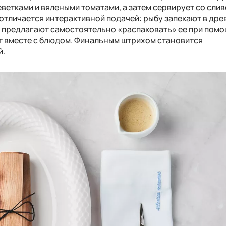
еветками и вялеными томатами
,
а затем сервирует со сли
отличается интерактивной подачей: рыбу запекают в др
ю предлагают самостоятельно «распаковать» ее при пом
 вместе с блюдом.
Финальным штрихом становится
й
.