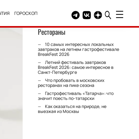
ЫТИЯ
ГОРОСКОП
Telegram канал HELLO
Группа HELLO Вконтакт
Канал HELLO в Дзе
Рестораны
10 самых интересных локальных
завтраков на летнем гастрофестивале
BreakFest 2026
Летний фестиваль завтраков
BreakFest 2026: самое интересное в
Санкт-Петербурге
Что пробовать в московских
ресторанах на пике сезона
Гастрофестиваль «Татарча»: что
значит поесть по-татарски
Как оказаться на природе, не
выезжая из Москвы