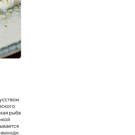
кусством
еского
кая рыба
нкой
тывается
рамунди: