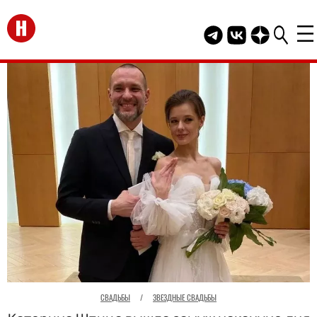
Перейти на главную
Telegram канал HEL
Группа HELLO В
Канал HELLO
СВАДЬБЫ
/
ЗВЕЗДНЫЕ СВАДЬБЫ