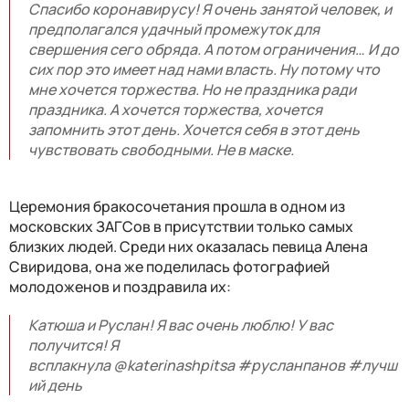
Спасибо коронавирусу! Я очень занятой человек, и
предполагался удачный промежуток для
свершения сего обряда. А потом ограничения… И до
сих пор это имеет над нами власть. Ну потому что
мне хочется торжества. Но не праздника ради
праздника. А хочется торжества, хочется
запомнить этот день. Хочется себя в этот день
чувствовать свободными. Не в маске.
Церемония бракосочетания прошла в одном из
московских ЗАГСов в присутствии только самых
близких людей. Среди них оказалась певица Алена
Свиридова, она же поделилась фотографией
молодоженов и поздравила их:
Катюша и Руслан! Я вас очень люблю! У вас
получится! Я
всплакнула
@katerinashpitsa #русланпанов
#лучш
ий
день