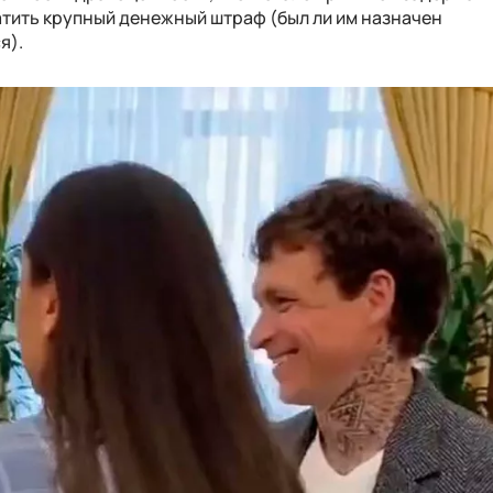
атить крупный денежный штраф (был ли им назначен
я).