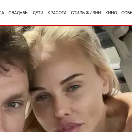
ДА
СВАДЬБЫ
ДЕТИ
КРАСОТА
СТИЛЬ ЖИЗНИ
КИНО
СОБ