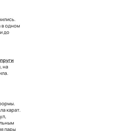
нились.
а в одном
и до
упруги
, на
ила.
формы.
ла карат.
ул,
альным
ия пары