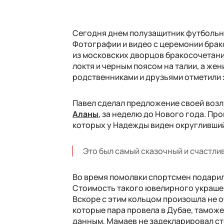
Сегодня днем полузащитник футбольно
Фотографии и видео с церемонии брак
из московских дворцов бракосочетани
локтя и черным поясом на талии, а же
родственниками и друзьями отметили 
Павел сделал предложение своей воз
Аланы
, за неделю до Нового года. Про
которых у Надежды виден округливший
Это был самый сказочный и счастлив
Во время помолвки спортсмен подарил
Стоимость такого ювелирного украшени
Вскоре с этим кольцом произошла не о
которые пара провела в Дубае, таможе
данным, Мамаев не задекларировал ст