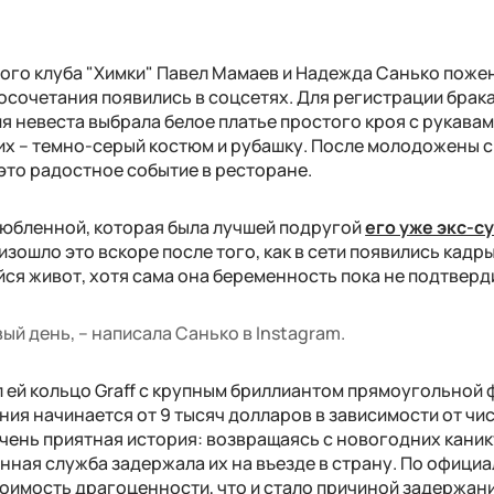
го клуба "Химки" Павел Мамаев и Надежда Санько поже
осочетания появились в соцсетях. Для регистрации брак
я невеста выбрала белое платье простого кроя с рукавам
них – темно-серый костюм и рубашку. После молодожены с
это радостное событие в ресторане.
любленной, которая была лучшей подругой
его уже экс-с
изошло это вскоре после того, как в сети появились кадры
ся живот, хотя сама она беременность пока не подтверд
ый день, – написала Санько в Instagram.
 ей кольцо Graff с крупным бриллиантом прямоугольной 
я начинается от 9 тысяч долларов в зависимости от чис
чень приятная история: возвращаясь с новогодних каник
нная служба задержала их на въезде в страну. По офици
оимость драгоценности, что и стало причиной задержан