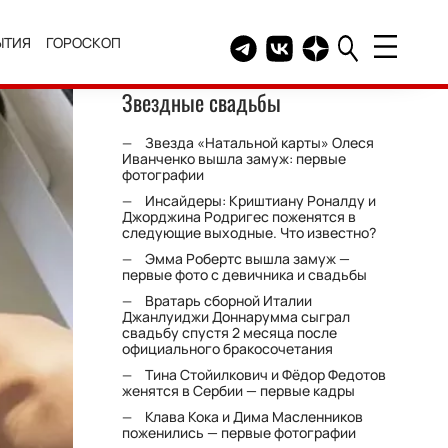
ЫТИЯ
ГОРОСКОП
Telegram канал HELLO
Группа HELLO Вконтакт
Канал HELLO в Дзе
Звездные свадьбы
Звезда «Натальной карты» Олеся
Иванченко вышла замуж: первые
фотографии
Инсайдеры: Криштиану Роналду и
Джорджина Родригес поженятся в
следующие выходные. Что известно?
Эмма Робертс вышла замуж —
первые фото с девичника и свадьбы
Вратарь сборной Италии
Джанлуиджи Доннарумма сыграл
свадьбу спустя 2 месяца после
официального бракосочетания
Тина Стойилкович и Фёдор Федотов
женятся в Сербии — первые кадры
Клава Кока и Дима Масленников
поженились — первые фотографии