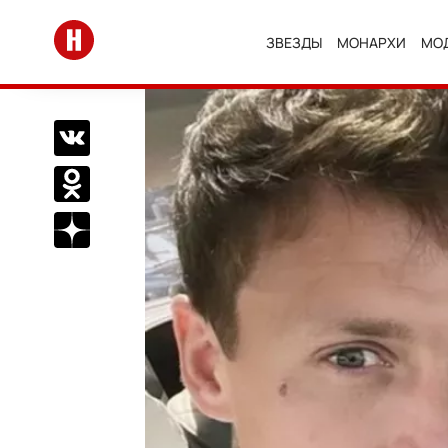
Перейти на главную
ЗВЕЗДЫ
МОНАРХИ
МО
Поделиться Вконтакте
Поделиться в Одноклассниках
Подписаться на нас в Дзен