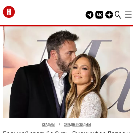
Перейти на главную
Telegram канал HEL
Группа HELLO В
Канал HELLO
СВАДЬБЫ
/
ЗВЕЗДНЫЕ СВАДЬБЫ