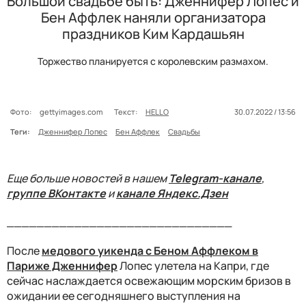
Большой свадьбе быть: Дженнифер Лопес и
Бен Аффлек наняли организатора
праздников Ким Кардашьян
Торжество планируется с королевским размахом.
Фото:
gettyimages.com
Текст:
HELLO
30.07.2022 / 13:56
Теги:
Дженнифер Лопес
Бен Аффлек
Свадьбы
Еще больше новостей в нашем
Telegram-канале
,
группе ВКонтакте
и
канале Яндекс.Дзен
______________________________
После
медового уикенда с Беном Аффлеком в
Париже Дженнифер
Лопес улетела на Капри, где
сейчас наслаждается освежающим морским бризов в
ожидании ее сегодняшнего выступления на