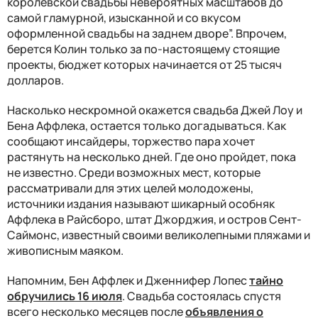
королевской свадьбы невероятных масштабов до
самой гламурной, изысканной и со вкусом
оформленной свадьбы на заднем дворе”. Впрочем,
берется Колин только за по-настоящему стоящие
проекты, бюджет которых начинается от 25 тысяч
долларов.
Насколько нескромной окажется свадьба Джей Лоу и
Бена Аффлека, остается только догадываться. Как
сообщают инсайдеры, торжество пара хочет
растянуть на несколько дней. Где оно пройдет, пока
не известно. Среди возможных мест, которые
рассматривали для этих целей молодожены,
источники издания называют шикарный особняк
Аффлека в Райсборо, штат Джорджия, и остров Сент-
Саймонс, известный своими великолепными пляжами и
живописным маяком.
Напомним, Бен Аффлек и Дженнифер Лопес
тайно
обручились 16 июля
. Свадьба состоялась спустя
всего несколько месяцев после
объявления о