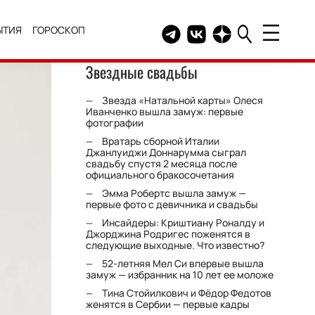
ЫТИЯ
ГОРОСКОП
Telegram канал HELLO
Группа HELLO Вконтакт
Канал HELLO в Дзе
Звездные свадьбы
Звезда «Натальной карты» Олеся
Иванченко вышла замуж: первые
фотографии
Вратарь сборной Италии
Джанлуиджи Доннарумма сыграл
свадьбу спустя 2 месяца после
официального бракосочетания
Эмма Робертс вышла замуж —
первые фото с девичника и свадьбы
Инсайдеры: Криштиану Роналду и
Джорджина Родригес поженятся в
следующие выходные. Что известно?
52-летняя Мел Си впервые вышла
замуж — избранник на 10 лет ее моложе
Тина Стойилкович и Фёдор Федотов
женятся в Сербии — первые кадры