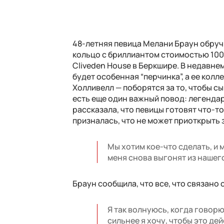
48-летняя певица Мелани Браун обручи
кольцо с бриллиантом стоимостью 100
Cliveden House в Беркшире. В недавн
будет особенная “перчинка”, а ее колл
Холливелл — поборятся за то, чтобы с
есть еще один важный повод: легендарн
рассказала, что певицы готовят что-т
призналась, что не может приоткрыть з
Мы хотим кое-что сделать, и 
меня снова выгонят из нашего
Браун сообщила, что все, что связано 
Я так волнуюсь, когда говорю 
сильнее я хочу, чтобы это де