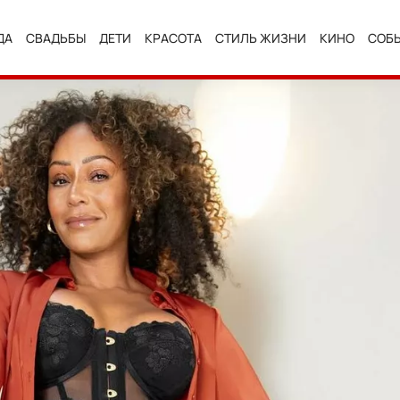
ДА
СВАДЬБЫ
ДЕТИ
КРАСОТА
СТИЛЬ ЖИЗНИ
КИНО
СОБ