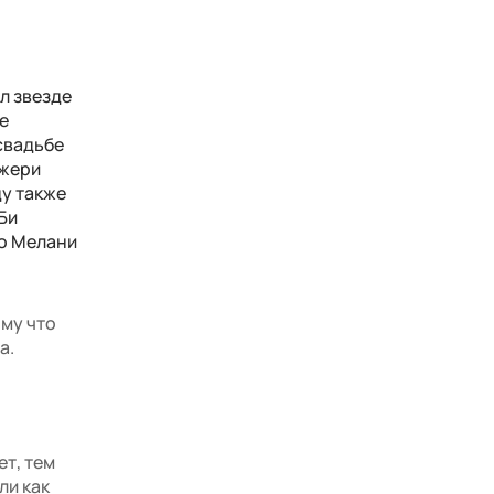
л звезде
е
свадьбе
Джери
ду также
Би
но Мелани
ому что
а.
ет, тем
ли как