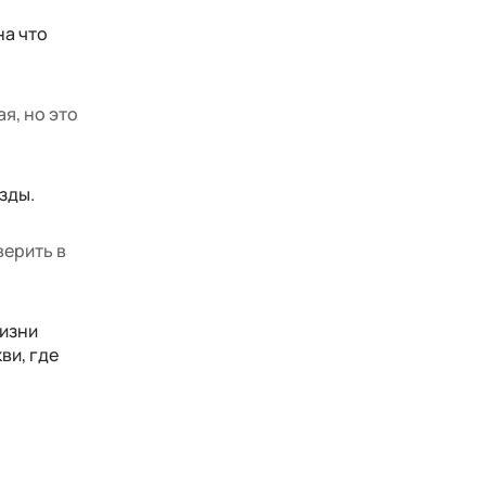
на что
я, но это
зды.
верить в
жизни
ви, где