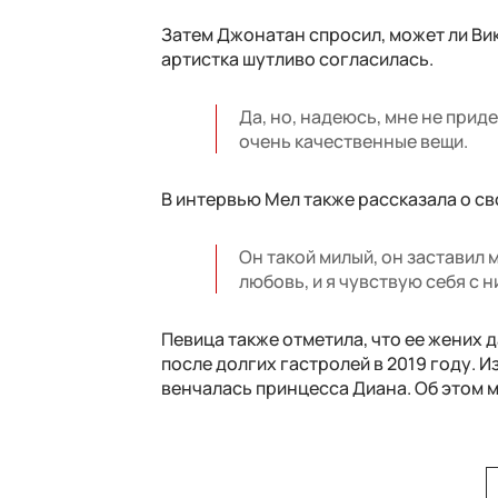
Затем Джонатан спросил, может ли Вик
артистка шутливо согласилась.
Да, но, надеюсь, мне не прид
очень качественные вещи.
В интервью Мел также рассказала о св
Он такой милый, он заставил 
любовь, и я чувствую себя с 
Певица также отметила, что ее жених д
после долгих гастролей в 2019 году. И
венчалась принцесса Диана. Об этом 