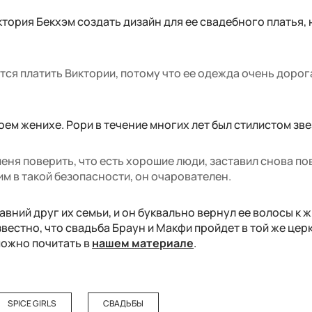
тория Бекхэм создать дизайн для ее свадебного платья, 
ется платить Виктории, потому что ее одежда очень дорога
оем женихе. Рори в течение многих лет был стилистом зве
меня поверить, что есть хорошие люди, заставил снова по
ним в такой безопасности, он очарователен.
авний друг их семьи, и он буквально вернул ее волосы к 
звестно, что свадьба Браун и Макфи пройдет в той же церк
можно почитать в
нашем материале
.
SPICE GIRLS
СВАДЬБЫ