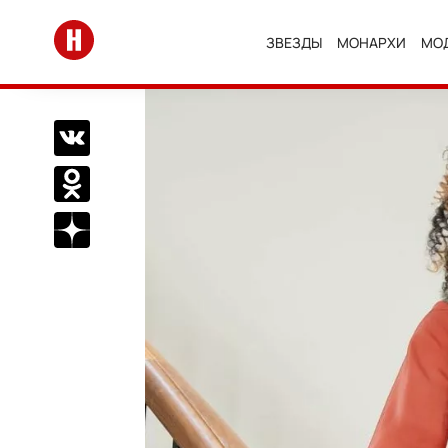
Перейти на главную
ЗВЕЗДЫ
МОНАРХИ
МО
Поделиться Вконтакте
Поделиться в Одноклассниках
Подписаться на нас в Дзен