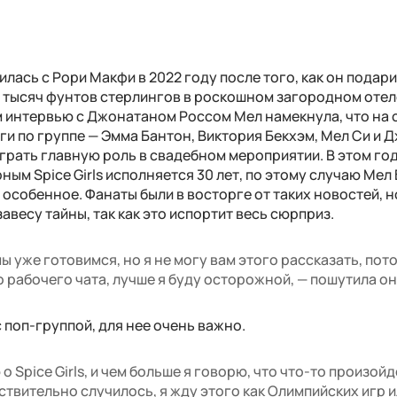
лась с Рори Макфи в 2022 году после того, как он подари
 тысяч фунтов стерлингов в роскошном загородном отел
ем интервью с Джонатаном Россом Мел намекнула, что на 
еги по группе — Эмма Бантон, Виктория Бекхэм, Мел Си и 
ыграть главную роль в свадебном мероприятии. В этом го
ым Spice Girls исполняется 30 лет, по этому случаю Мел 
о особенное. Фанаты были в восторге от таких новостей, 
авесу тайны, так как это испортит весь сюрприз.
мы уже готовимся, но я не могу вам этого рассказать, пот
 рабочего чата, лучше я буду осторожной, — пошутила он
с поп-группой, для нее очень важно.
о Spice Girls, и чем больше я говорю, что что-то произойд
йствительно случилось, я жду этого как Олимпийских игр и