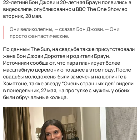
22-летний Бон Джови и 20-летняя Браун появились в
видеоклипе, опубликованном BBC The One Show во
вторник, 28 мая.
Они великолепны, — сказал Бон Джови. — Они
просто фантастические.
По данным The Sun, на свадьбе также присутствовали
жена Бон Джови Доротея и родители Браун.
Источники сообщают, что пара планирует более
масштабную церемонию позднее в этом году. После
свадьбы молодожены были замечены на шопинге в
Хэмптоне, также звезду “Очень странных дел” видели
в понедельник, 27 мая, на прогулке с мужем: у обоих
были обручальные кольца.