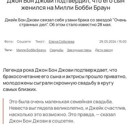
Джон Бон Джови подтвердил, что его сын
женился на Милли Бобби Браун
Джейк Бон Джови связал себя узами брака со звездой "Очень
странных дел". Об этом стало известно 28 мая.
Фото:
Соцсети
Текст:
Елена Соболева
29.05.2024 / 15:00
Теги:
Милли Бобби Браун
Свадьбы
Звездные пары
Дети звезд
Легенда рока Джон Бон Джови подтверждает, что
бракосочетание его сына и актрисы прошло приватно,
молодожены сыграли скромную свадьбу в кругу
самых близких.
Это была очень маленькая семейная свадьба.
Невеста выглядела великолепно, и Джейк счастлив,
насколько это возможно. Это правда, — сказал
Джон Бон Джови в соцсетях.