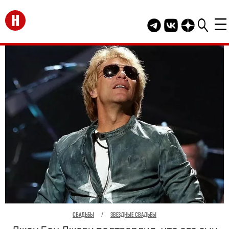
Перейти на главную
Telegram канал HEL
Группа HELLO В
Канал HELLO
СВАДЬБЫ
/
ЗВЕЗДНЫЕ СВАДЬБЫ