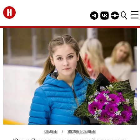
Перейти на главную
Telegram канал HEL
Группа HELLO В
Канал HELLO
СВАДЬБЫ
/
ЗВЕЗДНЫЕ СВАДЬБЫ