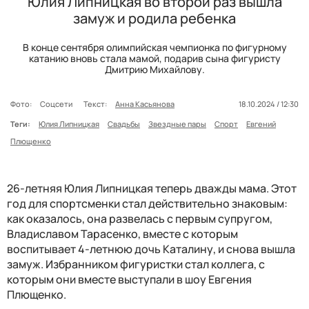
Юлия Липницкая во второй раз вышла
замуж и родила ребенка
В конце сентября олимпийская чемпионка по фигурному
катанию вновь стала мамой, подарив сына фигуристу
Дмитрию Михайлову.
Фото:
Соцсети
Текст:
Анна Касьянова
18.10.2024 / 12:30
Теги:
Юлия Липницкая
Свадьбы
Звездные пары
Спорт
Евгений
Плющенко
26-летняя Юлия Липницкая теперь дважды мама. Этот
год для спортсменки стал действительно знаковым:
как оказалось, она развелась с первым супругом,
Владиславом Тарасенко, вместе с которым
воспитывает 4-летнюю дочь Каталину, и снова вышла
замуж. Избранником фигуристки стал коллега, с
которым они вместе выступали в шоу Евгения
Плющенко.