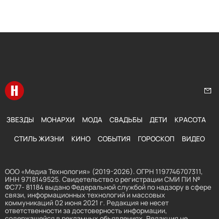
Перейти на главную
Нап
ЗВЕЗДЫ
МОНАРХИ
МОДА
СВАДЬБЫ
ДЕТИ
КРАСОТА
СТИЛЬ ЖИЗНИ
КИНО
СОБЫТИЯ
ГОРОСКОП
ВИДЕО
ООО «Медиа Технология» (2019-2026). ОГРН 1197746707311,
ИНН 9718149525. Свидетельство о регистрации СМИ ПИ №
ФС77- 81184 выдано Федеральной службой по надзору в сфере
связи, информационных технологий и массовых
коммуникаций 02 июня 2021 г. Редакция не несет
ответственности за достоверность информации,
содержащейся в рекламных объявлениях. Редакция не