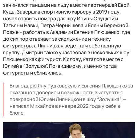
занимался танцами на льду вместе партнершей Евой
Куць. Завершив спортивную карьеру в 2019 году,
начал ставить номера для шоу Ирины Слуцкой и
Татьяны Навки, Петра Чернышева и Елены Бережной.
Позже – работать в Академии Евгения Плющенко, где
до сих пор отвечает за скольжение и технику
фигуристов, а Липницкая ведет там собственную
группу. Дмитрий также участвовал в нескольких шоу
Плющенко как фигурист. К слову, катался вместе с
Юлией в “Золушке”. По-видимому, именно тогда
фигуристы и сблизились.
Благодарю Яну Рудковскую и Евгения Плющенко за
оказанное доверие и возможность выступать с
прекрасной Юлией Липницкой в шоу “Золушка”, —
написал Михайлов в январе 2022 года у себя в
блоге.