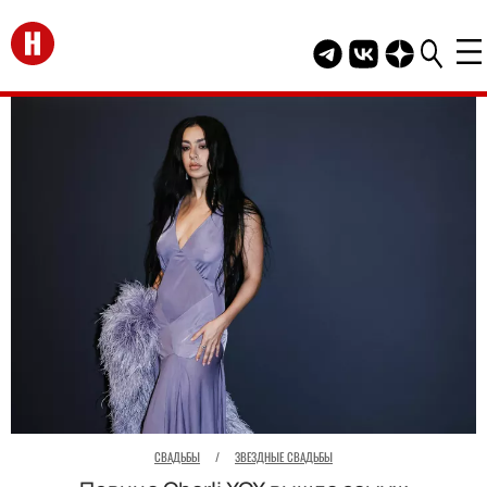
Перейти на главную
Telegram канал HEL
Группа HELLO В
Канал HELLO
СВАДЬБЫ
/
ЗВЕЗДНЫЕ СВАДЬБЫ