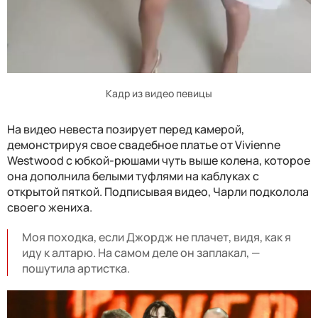
Кадр из видео певицы
На видео невеста позирует перед камерой,
демонстрируя свое свадебное платье от Vivienne
Westwood с юбкой-рюшами чуть выше колена, которое
она дополнила белыми туфлями на каблуках с
открытой пяткой. Подписывая видео, Чарли подколола
своего жениха.
Моя походка, если Джордж не плачет, видя, как я
иду к алтарю. На самом деле он заплакал, —
пошутила артистка.