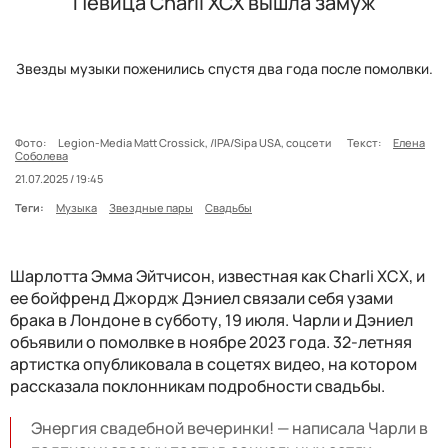
Певица Charli XCX вышла замуж
Звезды музыки поженились спустя два года после помолвки.
Фото:
Legion-Media Matt Crossick, /IPA/Sipa USA, соцсети
Текст:
Елена
Соболева
21.07.2025 / 19:45
Теги:
Музыка
Звездные пары
Свадьбы
Шарлотта Эмма Эйтчисон, известная как Charli XCX, и
ее бойфренд Джордж Дэниел связали себя узами
брака в Лондоне в субботу, 19 июля. Чарли и Дэниел
объявили о помолвке в ноябре 2023 года. 32-летняя
артистка опубликовала в соцетях видео, на котором
рассказала поклонникам подробности свадьбы.
Энергия свадебной вечеринки! — написала Чарли в